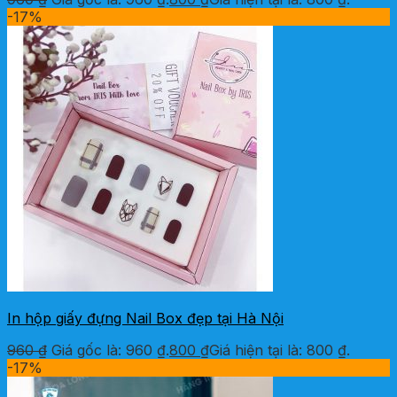
-17%
In hộp giấy đựng Nail Box đẹp tại Hà Nội
960
₫
Giá gốc là: 960 ₫.
800
₫
Giá hiện tại là: 800 ₫.
-17%