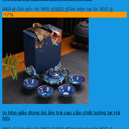
960
₫
Giá gốc là: 960 ₫.
800
₫
Giá hiện tại là: 800 ₫.
-17%
In hộp giấy đựng bộ ấm trà cao cấp chất lượng tại Hà
Nội
960
₫
Giá gốc là: 960 ₫.
800
₫
Giá hiện tại là: 800 ₫.