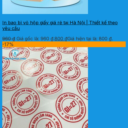
In bao bì vỏ hộp giấy giá rẻ tại Hà Nội | Thiết kế theo
yêu cầu
960
₫
Giá gốc là: 960 ₫.
800
₫
Giá hiện tại là: 800 ₫.
-17%