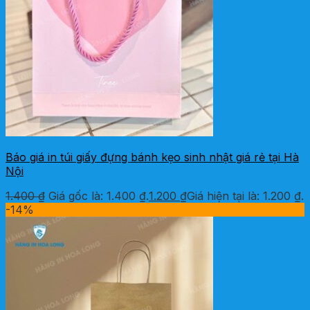
Báo giá in túi giấy đựng bánh kẹo sinh nhật giá rẻ tại Hà
Nội
1.400
₫
Giá gốc là: 1.400 ₫.
1.200
₫
Giá hiện tại là: 1.200 ₫.
-14%