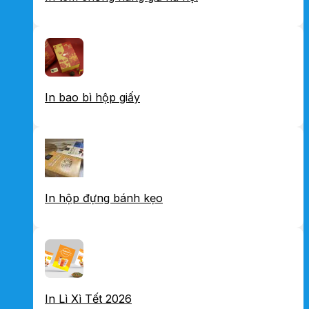
In bao bì hộp giấy
In hộp đựng bánh kẹo
In Lì Xì Tết 2026