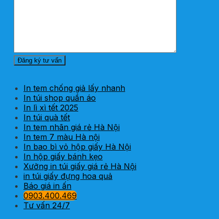
In tem chống giả lấy nhanh
In túi shop quần áo
In lì xì tết 2025
In túi quà tết
In tem nhãn giá rẻ Hà Nội
In tem 7 màu Hà nội
In bao bì vỏ hộp giấy Hà Nội
In hộp giấy bánh kẹo
Xưởng in túi giấy giá rẻ Hà Nội
in túi giấy đựng hoa quả
Báo giá in ấn
0903.400.469
Tư vấn 24/7