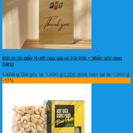
Đặt in túi giấy Kraft nâu giá rẻ Hà Nội – Miễn phí giao
hàng
1.400
₫
Giá gốc là: 1.400 ₫.
1.200
₫
Giá hiện tại là: 1.200 ₫.
-17%