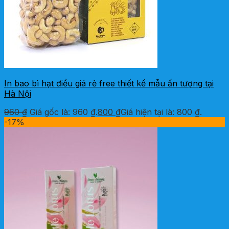
In bao bì hạt điều giá rẻ free thiết kế mẫu ấn tượng tại
Hà Nội
960
₫
Giá gốc là: 960 ₫.
800
₫
Giá hiện tại là: 800 ₫.
-17%