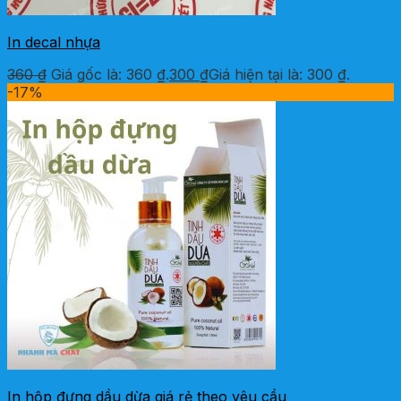
In decal nhựa
360
₫
Giá gốc là: 360 ₫.
300
₫
Giá hiện tại là: 300 ₫.
-17%
In hộp đựng dầu dừa giá rẻ theo yêu cầu