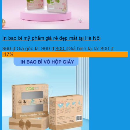
In bao bì mỹ phẩm giá rẻ đẹp mắt tại Hà Nội
960
₫
Giá gốc là: 960 ₫.
800
₫
Giá hiện tại là: 800 ₫.
-17%