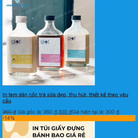
In tem dán cốc trà sữa đẹp, thu hút, thiết kế theo yêu
cầu
360
₫
Giá gốc là: 360 ₫.
300
₫
Giá hiện tại là: 300 ₫.
-14%