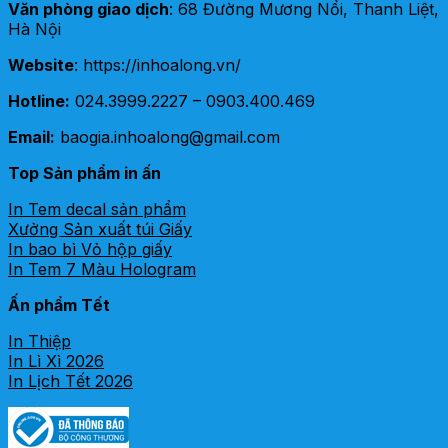
Văn phòng giao dịch
: 68 Đường Mương Nổi, Thanh Liệt,
Hà Nội
Website
: https://inhoalong.vn/
Hotline:
024.3999.2227 – 0903.400.469
Email:
baogia.inhoalong@gmail.com
Top Sản phẩm in ấn
In Tem decal sản phẩm
Xưởng Sản xuất túi Giấy
In bao bì Vỏ hộp giấy
In Tem 7 Màu Hologram
Ấn phẩm Tết
In Thiệp
In Lì Xì 2026
In Lịch Tết 2026