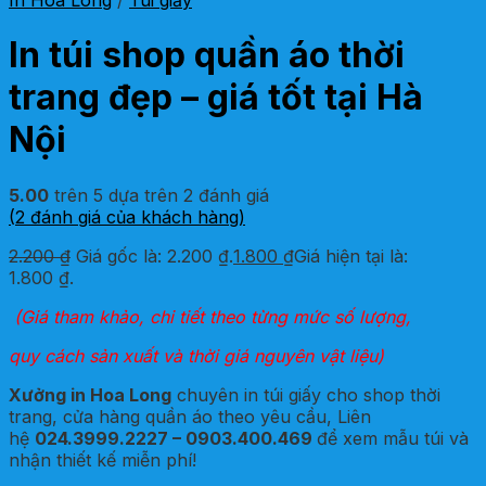
In Hoa Long
/
Túi giấy
In túi shop quần áo thời
trang đẹp – giá tốt tại Hà
Nội
5.00
trên 5 dựa trên
2
đánh giá
(
2
đánh giá của khách hàng)
2.200
₫
Giá gốc là: 2.200 ₫.
1.800
₫
Giá hiện tại là:
1.800 ₫.
(Giá tham khảo, chi tiết theo từng mức số lượng,
quy cách sản xuất và thời giá nguyên vật liệu)
Xưởng in Hoa Long
chuyên in túi giấy cho shop thời
trang, cửa hàng quần áo theo yêu cầu, Liên
hệ
024.3999.2227 – 0903.400.469
để xem mẫu túi và
nhận thiết kế miễn phí!