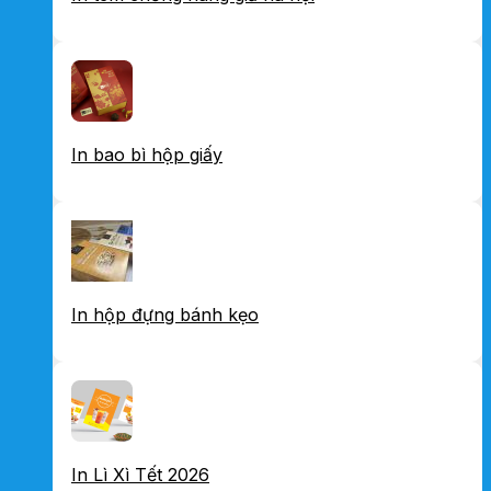
In bao bì hộp giấy
In hộp đựng bánh kẹo
In Lì Xì Tết 2026