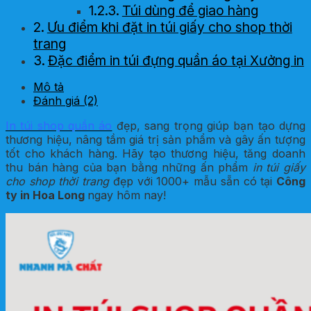
Túi dùng để giao hàng
Ưu điểm khi đặt in túi giấy cho shop thời
trang
Đặc điểm in túi đựng quần áo tại Xưởng in
Hoa Long
Mô tả
Những lưu ý cần quan tâm khi in túi
Đánh giá (2)
đựng quần áo
In túi shop quần áo
đẹp, sang trọng giúp bạn tạo dựng
Màu sắc túi và nội dung in
thương hiệu, nâng tầm giá trị sản phẩm và gây ấn tượng
Kích thước túi
tốt cho khách hàng. Hãy tạo thương hiệu, tăng doanh
Chất liệu của túi
thu bán hàng của bạn bằng những ấn phẩm
in túi giấy
Lựa chọn loại quai túi
cho shop thời trang
đẹp với 1000+ mẫu sẵn có tại
Công
Gợi ý một số mẫu in túi shop quần áo
ty in Hoa Long
ngay hôm nay!
đẹp, đơn giản, thu hút
Dịch vụ in túi shop quần áo chất lượng,
giá tốt tại Hà Nội