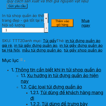
quy cách sản xuất và thời giá nguyên vật liệu)
In túi shop quần áo thời
trang đẹp - giá tốt tại Hà
Mua
Thêm vào
Nội số lượng
giỏ hàng
ngay
SKU:
TTT2
Danh mục:
Túi giấy
Thẻ:
in túi đựng quần áo
giá rẻ
,
in túi giấy đựng quần áo
,
in túi giấy đựng quần áo
tại Hà Nội
,
mẫu túi đựng quần áo
,
túi giấy shop quần áo
Toggle Table of Content
Mục lục
Thông tin cần biết khi in túi shop quần áo
Xu hướng in túi đựng quần áo hiện
nay
Các loại túi đựng quần áo
Túi dùng để khách hàng mang
đi
Túi dùng để trưng bày