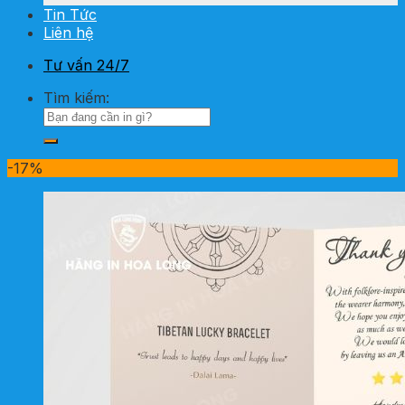
Tin Tức
Liên hệ
Tư vấn 24/7
Tìm kiếm:
-17%