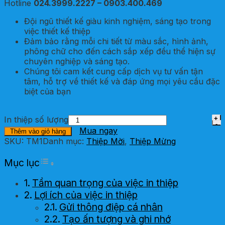
Hotline
024.3999.2227 – 0903.400.469
Đội ngũ thiết kế giàu kinh nghiệm, sáng tạo trong
việc thiết kế thiệp
Đảm bảo rằng mỗi chi tiết từ màu sắc, hình ảnh,
phông chữ cho đến cách sắp xếp đều thể hiện sự
chuyên nghiệp và sáng tạo.
Chúng tôi cam kết cung cấp dịch vụ tư vấn tận
tâm, hỗ trợ về thiết kế và đáp ứng mọi yêu cầu đặc
biệt của bạn
In thiệp số lượng
Mua ngay
Thêm vào giỏ hàng
SKU:
TM1
Danh mục:
Thiệp Mời
,
Thiệp Mừng
Toggle Table of Content
Mục lục
Tầm quan trọng của việc in thiệp
Lợi ích của việc in thiệp
Gửi thông điệp cá nhân
Tạo ấn tượng và ghi nhớ