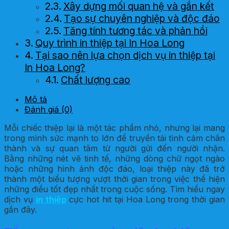
Xây dựng mối quan hệ và gắn kết
Tạo sự chuyên nghiệp và độc đáo
Tăng tính tương tác và phản hồi
Quy trình in thiệp tại In Hoa Long
Tại sao nên lựa chọn dịch vụ in thiệp tại
In Hoa Long?
Chất lượng cao
Đội ngũ nhiều kinh nghiệm
Mô tả
Tận tâm và chăm sóc khách hàng
Đánh giá (0)
Một số mẫu in thiệp nổi bật năm 2023
Mỗi chiếc thiệp lại là một tác phẩm nhỏ, nhưng lại mang
trong mình sức mạnh to lớn để truyền tải tình cảm chân
thành và sự quan tâm từ người gửi đến người nhận.
Bằng những nét vẽ tinh tế, những dòng chữ ngọt ngào
hoặc những hình ảnh độc đáo, loại thiệp này đã trở
thành một biểu tượng vượt thời gian trong việc thể hiện
những điều tốt đẹp nhất trong cuộc sống. Tìm hiểu ngay
dịch vụ
in thiệp
cực hot hit tại Hoa Long trong thời gian
gần đây.