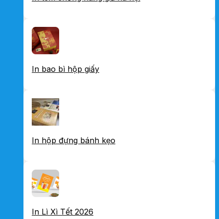
In bao bì hộp giấy
In hộp đựng bánh kẹo
In Lì Xì Tết 2026