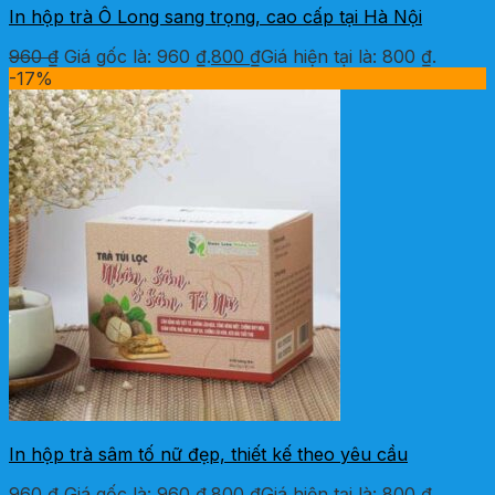
In hộp trà Ô Long sang trọng, cao cấp tại Hà Nội
960
₫
Giá gốc là: 960 ₫.
800
₫
Giá hiện tại là: 800 ₫.
-17%
In hộp trà sâm tố nữ đẹp, thiết kế theo yêu cầu
960
₫
Giá gốc là: 960 ₫.
800
₫
Giá hiện tại là: 800 ₫.