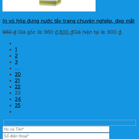
In vỏ hộp đựng nước tẩy trang chuyên nghiệp, đẹp mắt
960
₫
Giá gốc là: 960 ₫.
800
₫
Giá hiện tại là: 800 ₫.
1
2
3
…
20
21
22
23
24
25