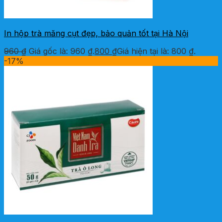
In hộp trà măng cụt đẹp, bảo quản tốt tại Hà Nội
960
₫
Giá gốc là: 960 ₫.
800
₫
Giá hiện tại là: 800 ₫.
-17%