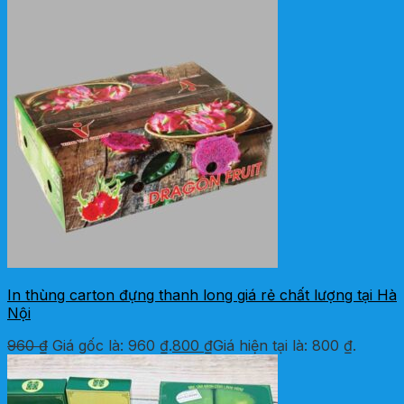
In thùng carton đựng thanh long giá rẻ chất lượng tại Hà
Nội
960
₫
Giá gốc là: 960 ₫.
800
₫
Giá hiện tại là: 800 ₫.