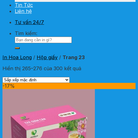
Tin Tức
Liên hệ
Tư vấn 24/7
Tìm kiếm:
In Hoa Long
/
Hộp giấy
/
Trang 23
Hiển thị 265–276 của 300 kết quả
-17%