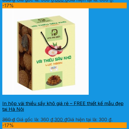
-17%
In hộp vải thiều sấy khô giá rẻ – FREE thiết kế mẫu đẹp
tại Hà Nội
360
₫
Giá gốc là: 360 ₫.
300
₫
Giá hiện tại là: 300 ₫.
-17%