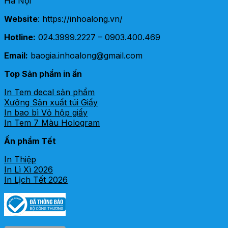
Hà Nội
Website
: https://inhoalong.vn/
Hotline:
024.3999.2227 – 0903.400.469
Email:
baogia.inhoalong@gmail.com
Top Sản phẩm in ấn
In Tem decal sản phẩm
Xưởng Sản xuất túi Giấy
In bao bì Vỏ hộp giấy
In Tem 7 Màu Hologram
Ấn phẩm Tết
In Thiệp
In Lì Xì 2026
In Lịch Tết 2026