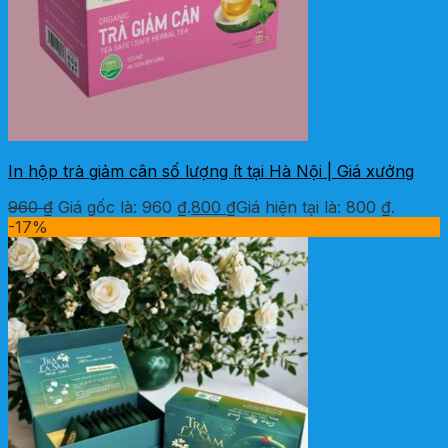
In hộp trà giảm cân số lượng ít tại Hà Nội | Giá xưởng
960
₫
Giá gốc là: 960 ₫.
800
₫
Giá hiện tại là: 800 ₫.
-17%