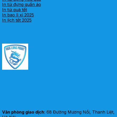
In túi đựng quần áo
In túi quà tết
In bao lì xì 2025
In lịch tết 2025
CÔNG TY CỔ PHẦN IN HOA LONG
(HOA LONG PRINT JOINT STOCK COMPANY)
Văn phòng giao dịch
: 68 Đường Mương Nổi, Thanh Liệt,