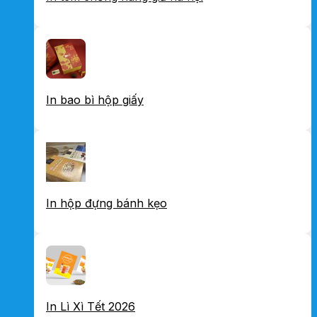
In bao bì hộp giấy
In hộp đựng bánh kẹo
In Lì Xì Tết 2026