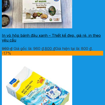
In vỏ hộp bánh đậu xanh – Thiết kế đẹp, giá rẻ, in theo
yêu cầu
960
₫
Giá gốc là: 960 ₫.
800
₫
Giá hiện tại là: 800 ₫.
-17%