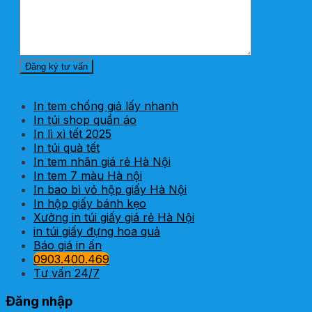
In tem chống giả lấy nhanh
In túi shop quần áo
In lì xì tết 2025
In túi quà tết
In tem nhãn giá rẻ Hà Nội
In tem 7 màu Hà nội
In bao bì vỏ hộp giấy Hà Nội
In hộp giấy bánh kẹo
Xưởng in túi giấy giá rẻ Hà Nội
in túi giấy đựng hoa quả
Báo giá in ấn
0903.400.469
Tư vấn 24/7
Đăng nhập