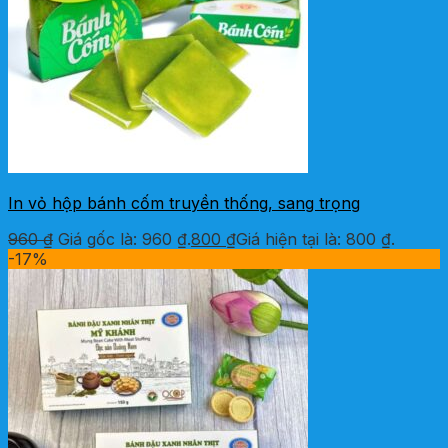
In vỏ hộp bánh cốm truyền thống, sang trọng
960
₫
Giá gốc là: 960 ₫.
800
₫
Giá hiện tại là: 800 ₫.
-17%