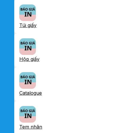
Túi giấy
Hộp giấy
Catalogue
Tem nhãn