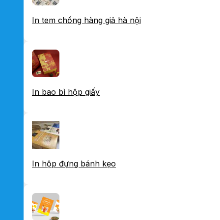
In tem chống hàng giả hà nội
In bao bì hộp giấy
In hộp đựng bánh kẹo