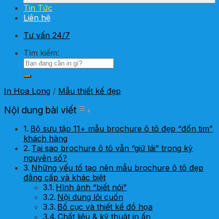
Tin Tức
Liên hệ
Tư vấn 24/7
Tìm kiếm:
In Hoa Long
/
Mẫu thiết kế đẹp
Toggle Table of Content
Nội dung bài viết
Bộ sưu tập 11+ mẫu brochure ô tô đẹp “đốn tim”
khách hàng
Tại sao brochure ô tô vẫn “giữ lái” trong kỷ
nguyên số?
Những yếu tố tạo nên mẫu brochure ô tô đẹp
đẳng cấp và khác biệt
Hình ảnh “biết nói”
Nội dung lôi cuốn
Bố cục và thiết kế đồ họa
Chất liệu & kỹ thuật in ấn