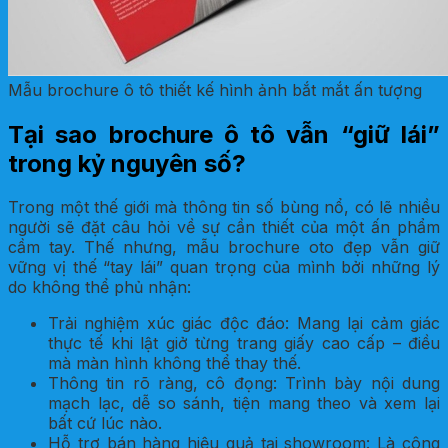
Mẫu brochure ô tô thiết kế hình ảnh bắt mắt ấn tượng
Tại sao brochure ô tô vẫn “giữ lái”
trong kỷ nguyên số?
Trong một thế giới mà thông tin số bùng nổ, có lẽ nhiều
người sẽ đặt câu hỏi về sự cần thiết của một ấn phẩm
cầm tay. Thế nhưng, mẫu brochure oto đẹp vẫn giữ
vững vị thế “tay lái” quan trọng của mình bởi những lý
do không thể phủ nhận:
Trải nghiệm xúc giác độc đáo: Mang lại cảm giác
thực tế khi lật giở từng trang giấy cao cấp – điều
mà màn hình không thể thay thế.
Thông tin rõ ràng, cô đọng: Trình bày nội dung
mạch lạc, dễ so sánh, tiện mang theo và xem lại
bất cứ lúc nào.
Hỗ trợ bán hàng hiệu quả tại showroom: Là công