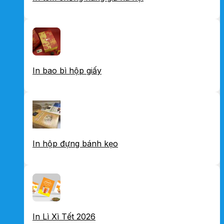
In bao bì hộp giấy
In hộp đựng bánh kẹo
In Lì Xì Tết 2026