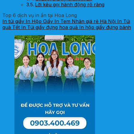
Lời kêu gọi hành động rõ ràng
Top 6 dịch vụ in ấn tại Hoa Long
In túi giấy
In Hộp Giấy
In Tem Nhãn giá rẻ Hà Nội
In Túi
quà Tết
In Túi giấy đựng hoa quả
In hộp giấy đựng bánh