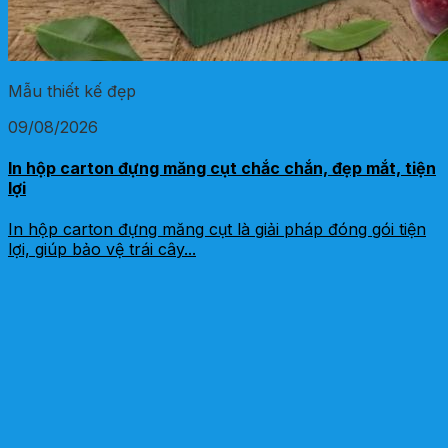
Mẫu thiết kế đẹp
09/08/2026
In hộp carton đựng măng cụt chắc chắn, đẹp mắt, tiện
lợi
In hộp carton đựng măng cụt là giải pháp đóng gói tiện
lợi, giúp bảo vệ trái cây...