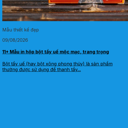
Mẫu thiết kế đẹp
09/08/2026
11+ Mẫu in hộp bột tẩy uế mộc mạc, trang trọng
Bột tẩy uế (hay bột xông phong thủy) là sản phẩm
thường được sử dụng để thanh tẩy...