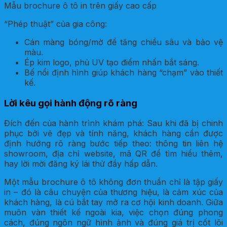
Mẫu brochure ô tô in trên giấy cao cấp
“Phép thuật” của gia công:
Cán màng bóng/mờ để tăng chiều sâu và bảo vệ
màu.
Ép kim logo, phủ UV tạo điểm nhấn bắt sáng.
Bế nổi định hình giúp khách hàng “chạm” vào thiết
kế.
Lời kêu gọi hành động rõ ràng
Đích đến của hành trình khám phá: Sau khi đã bị chinh
phục bởi vẻ đẹp và tính năng, khách hàng cần được
định hướng rõ ràng bước tiếp theo: thông tin liên hệ
showroom, địa chỉ website, mã QR để tìm hiểu thêm,
hay lời mời đăng ký lái thử đầy hấp dẫn.
Một mẫu brochure ô tô không đơn thuần chỉ là tập giấy
in – đó là câu chuyện của thương hiệu, là cảm xúc của
khách hàng, là cú bắt tay mở ra cơ hội kinh doanh. Giữa
muôn vàn thiết kế ngoài kia, việc chọn đúng phong
cách, đúng ngôn ngữ hình ảnh và đúng giá trị cốt lõi