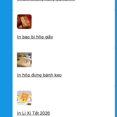
In bao bì hộp giấy
In hộp đựng bánh kẹo
In Lì Xì Tết 2026