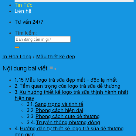
Tin Tức
Liên hệ
Tư vấn 24/7
Tìm kiếm:
In Hoa Long
/
Mẫu thiết kế đẹp
Toggle Table of Content
Nội dung bài viết
15 Mẫu logo trà sữa đẹp mắt – độc lạ nhất
Tầm quan trọng của logo trà sữa dễ thương
Xu hướng thiết kế logo trà sữa thịnh hành nhất
hiện nay
Sang trọng và tinh tế
Phong cách hiện đại
Phong cách cute dễ thương
Truyền thống phương đông
Hướng dẫn tự thiết kế logo trà sữa dễ thương
đơn giản