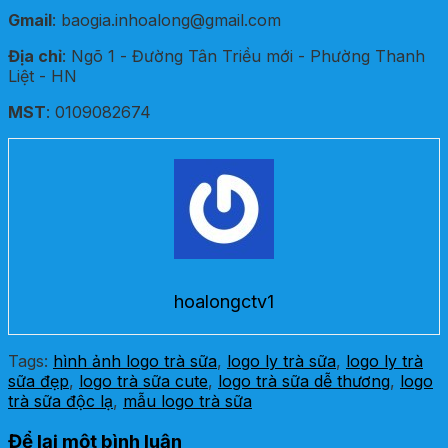
Gmail
: baogia.inhoalong@gmail.com
Địa chỉ
: Ngõ 1 - Đường Tân Triều mới - Phường Thanh
Liệt - HN
MST
: 0109082674
hoalongctv1
Tags:
hình ảnh logo trà sữa
,
logo ly trà sữa
,
logo ly trà
sữa đẹp
,
logo trà sữa cute
,
logo trà sữa dễ thương
,
logo
trà sữa độc lạ
,
mẫu logo trà sữa
Để lại một bình luận