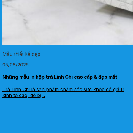
Mẫu thiết kế đẹp
05/08/2026
Những mẫu in hộp trà Linh Chi cao cấp & đẹp mắt
Trà Linh Chi là sản phẩm chăm sóc sức khỏe có giá trị
kinh tế cao, dễ bị...