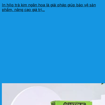
In hộp trà kim ngân hoa là giải pháp giúp bảo vệ sản
phẩm, nâng cao giá trị...