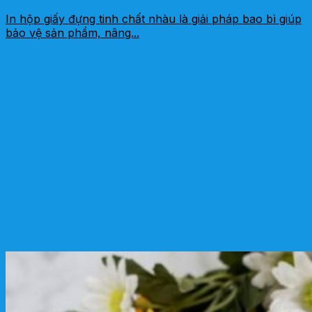
In hộp giấy đựng tinh chất nhàu là giải pháp bao bì giúp
bảo vệ sản phẩm, nâng...