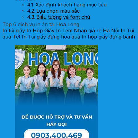
Xác định khách hàng mục tiêu
Lựa chọn màu sắc
Biểu tượng và font chữ
Gợi ý logo phù hợp cho từng loại hình kinh
Top 6 dịch vụ in ấn tại Hoa Long
doanh
In túi giấy
In Hộp Giấy
In Tem Nhãn giá rẻ Hà Nội
In Túi
quà Tết
In Túi giấy đựng hoa quả
In hộp giấy đựng bánh