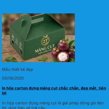
Mẫu thiết kế đẹp
09/08/2026
In hộp carton đựng măng cụt chắc chắn, đẹp mắt, tiện
lợi
In hộp carton đựng măng cụt là giải pháp đóng gói tiện
lợi, giúp bảo vệ trái cây...