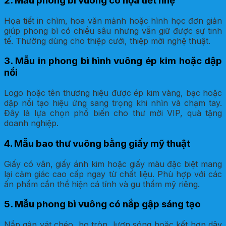
2. Mẫu phong bì vuông có họa tiết nhẹ
Họa tiết in chìm, hoa văn mảnh hoặc hình học đơn giản
giúp phong bì có chiều sâu nhưng vẫn giữ được sự tinh
tế. Thường dùng cho thiệp cưới, thiệp mời nghệ thuật.
3. Mẫu in phong bì hình vuông ép kim hoặc dập
nổi
Logo hoặc tên thương hiệu được ép kim vàng, bạc hoặc
dập nổi tạo hiệu ứng sang trọng khi nhìn và chạm tay.
Đây là lựa chọn phổ biến cho thư mời VIP, quà tặng
doanh nghiệp.
4. Mẫu bao thư vuông bằng giấy mỹ thuật
Giấy có vân, giấy ánh kim hoặc giấy màu đặc biệt mang
lại cảm giác cao cấp ngay từ chất liệu. Phù hợp với các
ấn phẩm cần thể hiện cá tính và gu thẩm mỹ riêng.
5. Mẫu phong bì vuông có nắp gập sáng tạo
Nắp gập vát chéo, bo tròn, lượn sóng hoặc kết hợp dây