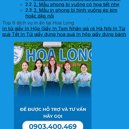
2. Mẫu phong bì vuông có họa tiết nhẹ
3. Mẫu in phong bì hình vuông ép kim
hoặc dập nổi
4. Mẫu bao thư vuông bằng giấy mỹ thuật
Top 6 dịch vụ in ấn tại Hoa Long
5. Mẫu phong bì vuông có nắp gập sáng
In túi giấy
In Hộp Giấy
In Tem Nhãn giá rẻ Hà Nội
In Túi
tạo
quà Tết
In Túi giấy đựng hoa quả
In hộp giấy đựng bánh
Kích thước phổ biến khi in phong bì vuông &
những lưu ý quan trọng
Các kích thước phong bì vuông thường
dùng
Chất liệu giấy phù hợp cho phong bì
vuông
Kỹ thuật in & gia công thường dùng