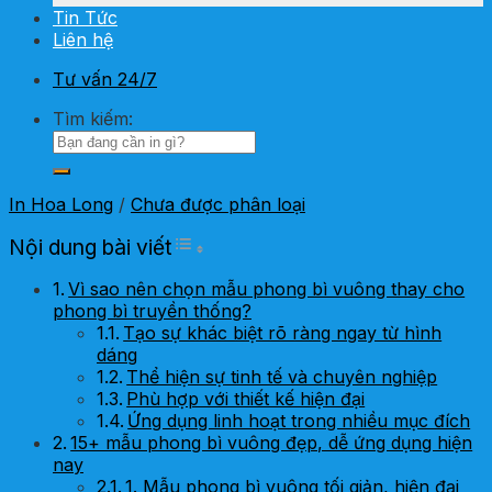
Tin Tức
Liên hệ
Tư vấn 24/7
Tìm kiếm:
In Hoa Long
/
Chưa được phân loại
Toggle Table of Content
Nội dung bài viết
Vì sao nên chọn mẫu phong bì vuông thay cho
phong bì truyền thống?
Tạo sự khác biệt rõ ràng ngay từ hình
dáng
Thể hiện sự tinh tế và chuyên nghiệp
Phù hợp với thiết kế hiện đại
Ứng dụng linh hoạt trong nhiều mục đích
15+ mẫu phong bì vuông đẹp, dễ ứng dụng hiện
nay
1. Mẫu phong bì vuông tối giản, hiện đại