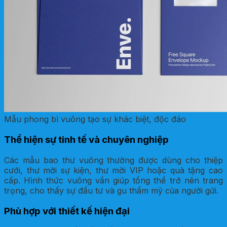
Mẫu phong bì vuông tạo sự khác biệt, độc đáo
Thể hiện sự tinh tế và chuyên nghiệp
Các mẫu bao thư vuông thường được dùng cho thiệp
cưới, thư mời sự kiện, thư mời VIP hoặc quà tặng cao
cấp. Hình thức vuông vắn giúp tổng thể trở nên trang
trọng, cho thấy sự đầu tư và gu thẩm mỹ của người gửi.
Phù hợp với thiết kế hiện đại