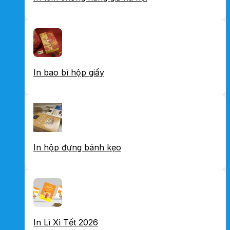
In bao bì hộp giấy
In hộp đựng bánh kẹo
In Lì Xì Tết 2026