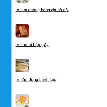
In tem chống hàng giả hà nội
In bao bì hộp giấy
In hộp đựng bánh kẹo