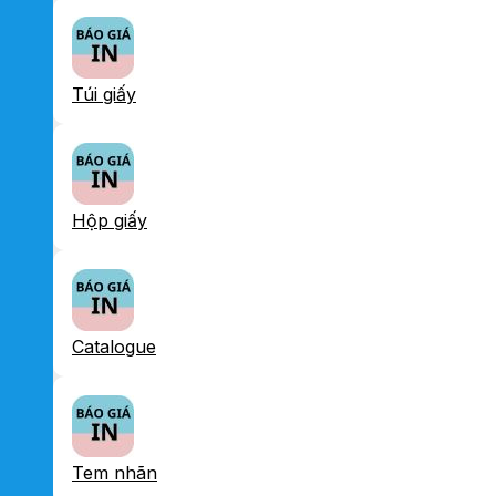
Túi giấy
Hộp giấy
Catalogue
Tem nhãn