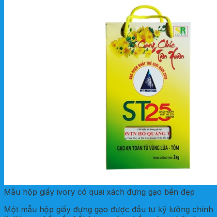
Mẫu hộp giấy ivory có quai xách đựng gạo bền đẹp
Một mẫu hộp giấy đựng gạo được đầu tư kỹ lưỡng chính