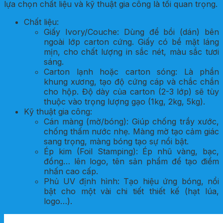
lựa chọn chất liệu và kỹ thuật gia công là tối quan trọng.
Chất liệu:
Giấy Ivory/Couche: Dùng để bồi (dán) bên
ngoài lớp carton cứng. Giấy có bề mặt láng
mịn, cho chất lượng in sắc nét, màu sắc tươi
sáng.
Carton lạnh hoặc carton sóng: Là phần
khung xương, tạo độ cứng cáp và chắc chắn
cho hộp. Độ dày của carton (2-3 lớp) sẽ tùy
thuộc vào trọng lượng gạo (1kg, 2kg, 5kg).
Kỹ thuật gia công:
Cán màng (mờ/bóng): Giúp chống trầy xước,
chống thấm nước nhẹ. Màng mờ tạo cảm giác
sang trọng, màng bóng tạo sự nổi bật.
Ép kim (Foil Stamping): Ép nhũ vàng, bạc,
đồng… lên logo, tên sản phẩm để tạo điểm
nhấn cao cấp.
Phủ UV định hình: Tạo hiệu ứng bóng, nổi
bật cho một vài chi tiết thiết kế (hạt lúa,
logo…).