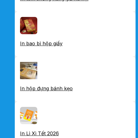
In bao bì hộp giấy
In hộp đựng bánh kẹo
In Lì Xì Tết 2026