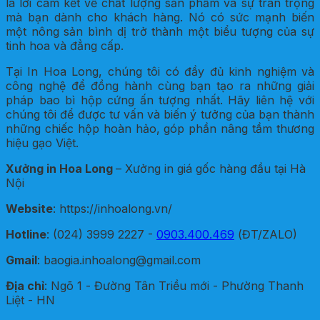
là lời cam kết về chất lượng sản phẩm và sự trân trọng
mà bạn dành cho khách hàng. Nó có sức mạnh biến
một nông sản bình dị trở thành một biểu tượng của sự
tinh hoa và đẳng cấp.
Tại In Hoa Long, chúng tôi có đầy đủ kinh nghiệm và
công nghệ để đồng hành cùng bạn tạo ra những giải
pháp bao bì hộp cứng ấn tượng nhất. Hãy liên hệ với
chúng tôi để được tư vấn và biến ý tưởng của bạn thành
những chiếc hộp hoàn hảo, góp phần nâng tầm thương
hiệu gạo Việt.
Xưởng in Hoa Long
– Xưởng in giá gốc hàng đầu tại Hà
Nội
Website
: https://inhoalong.vn/
Hotline
: (024) 3999 2227 -
0903.400.469
(ĐT/ZALO)
Gmail
: baogia.inhoalong@gmail.com
Địa chỉ
: Ngõ 1 - Đường Tân Triều mới - Phường Thanh
Liệt - HN