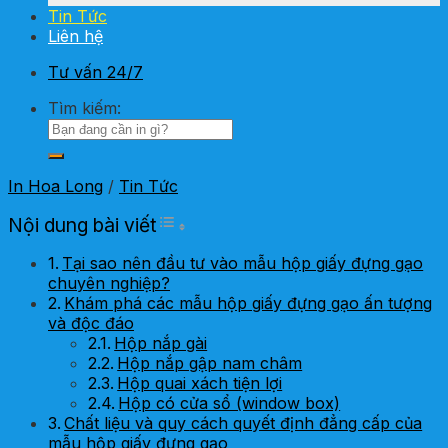
Tin Tức
Liên hệ
Tư vấn 24/7
Tìm kiếm:
In Hoa Long
/
Tin Tức
Toggle Table of Content
Nội dung bài viết
Tại sao nên đầu tư vào mẫu hộp giấy đựng gạo
chuyên nghiệp?
Khám phá các mẫu hộp giấy đựng gạo ấn tượng
và độc đáo
Hộp nắp gài
Hộp nắp gập nam châm
Hộp quai xách tiện lợi
Hộp có cửa sổ (window box)
Chất liệu và quy cách quyết định đẳng cấp của
mẫu hộp giấy đựng gạo