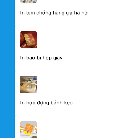
In tem chống hàng giả hà nội
In bao bì hộp giấy
In hộp đựng bánh kẹo