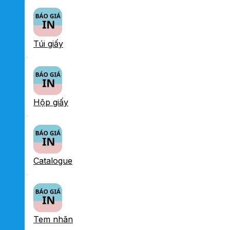
Túi giấy
Hộp giấy
Catalogue
Tem nhãn