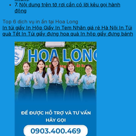
Nội dung trên tờ rơi cần có lời kêu gọi hành
động
Top 6 dịch vụ in ấn tại Hoa Long
In túi giấy
In Hộp Giấy
In Tem Nhãn giá rẻ Hà Nội
In Túi
quà Tết
In Túi giấy đựng hoa quả
In hộp giấy đựng bánh