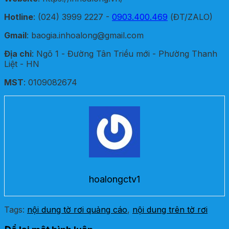
Hotline
: (024) 3999 2227 -
0903.400.469
(ĐT/ZALO)
Gmail
: baogia.inhoalong@gmail.com
Địa chỉ
: Ngõ 1 - Đường Tân Triều mới - Phường Thanh
Liệt - HN
MST
: 0109082674
hoalongctv1
Tags:
nội dung tờ rơi quảng cáo
,
nội dung trên tờ rơi