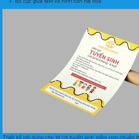
Bố cục giữa text và hình cần hài hòa
Thiết kế nội dung cho tờ rơi tuyển sinh mầm non chuẩn 