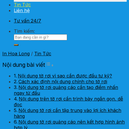
Tin Tức
Liên hệ
Tư vấn 24/7
Tìm kiếm:
In Hoa Long
/
Tin Tức
Toggle Table of Content
Nội dung bài viết
Nội dung tờ rơi vì sao cần được đầu tư kỹ?
Cách xác định nội dung chính cho tờ rơi
Nội dung tờ rơi quảng cáo cần tạo điểm nhấn
ngay từ đầu
Nội dung trên tờ rơi cần trình bày ngắn gọn, dễ
đọc
Nội dung tờ rơi cần tập trung vào lợi ích khách
hàng
Nội dung tờ rơi quảng cáo nên kết hợp hình ảnh
hợp lý