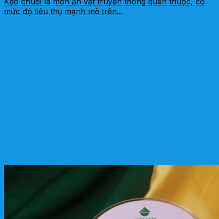
Kẹo chuối là món ăn vặt truyền thống quen thuộc, có
mức độ tiêu thụ mạnh mẽ trên...