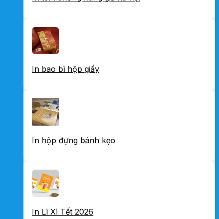
In bao bì hộp giấy
In hộp đựng bánh kẹo
In Lì Xì Tết 2026