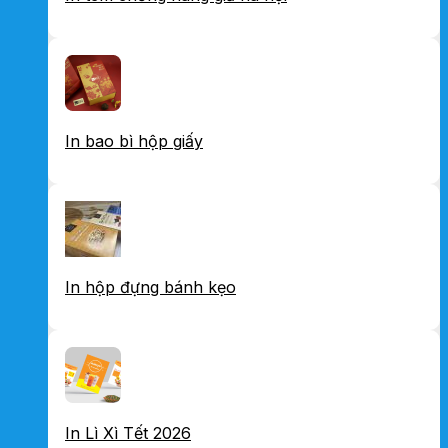
In bao bì hộp giấy
In hộp đựng bánh kẹo
In Lì Xì Tết 2026