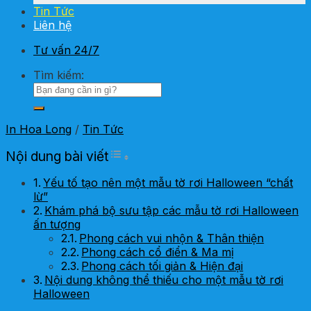
Tin Tức
Liên hệ
Tư vấn 24/7
Tìm kiếm:
In Hoa Long
/
Tin Tức
Toggle Table of Content
Nội dung bài viết
Yếu tố tạo nên một mẫu tờ rơi Halloween “chất
lừ”
Khám phá bộ sưu tập các mẫu tờ rơi Halloween
ấn tượng
Phong cách vui nhộn & Thân thiện
Phong cách cổ điển & Ma mị
Phong cách tối giản & Hiện đại
Nội dung không thể thiếu cho một mẫu tờ rơi
Halloween