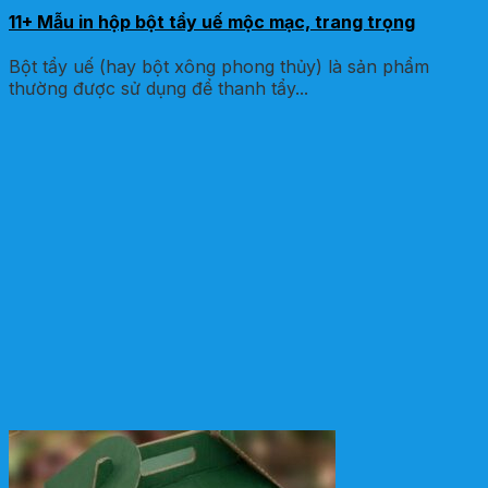
11+ Mẫu in hộp bột tẩy uế mộc mạc, trang trọng
Bột tẩy uế (hay bột xông phong thủy) là sản phẩm
thường được sử dụng để thanh tẩy...