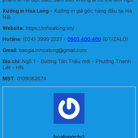
Xưởng in Hoa Long
– Xưởng in giá gốc hàng đầu tại Hà
Nội
Website
: https://inhoalong.vn/
Hotline
: (024) 3999 2227 -
0903.400.469
(ĐT/ZALO)
Gmail
: baogia.inhoalong@gmail.com
Địa chỉ
: Ngõ 1 - Đường Tân Triều mới - Phường Thanh
Liệt - HN
MST
: 0109082674
hoalongctv1