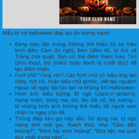
Mẫu tờ rơi halloween đẹp tạo ấn tượng mạnh
Bảng màu đặc trưng: Không thể thiếu bộ ba màu
kinh điển: Cam (bí ngô), Đen (đêm tối, bí ẩn) và
Trắng (ma quái). Bạn có thể điểm thêm màu Tím
(phù thủy), Đỏ (máu) hoặc Xanh lá (chất độc) để
tạo điểm nhấn.
Font chữ “rùng rợn”: Các font chữ có hiệu ứng tan
chảy, nứt vỡ, hoặc kiểu chữ gothic, viết tay nguệch
ngoạc sẽ ngay lập tức tạo ra không khí Halloween.
Hình ảnh biểu tượng: Bí ngô (Jack-o’-lantern),
mạng nhện, bóng ma, dơi, lâu đài cổ, bộ xương…
là những hình ảnh không thể thiếu để người xem
nhận ra ngay chủ đề.
Thông điệp kêu gọi hấp dẫn: Sử dụng các từ ngữ
mang tính mời gọi, thách thức như “Dám đến
không?”, “Đêm hội kinh hoàng”, “Bữa tiệc ma quái
duy nhất trong năm”…