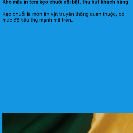
Kho mẫu in tem kẹo chuối nổi bật, thu hút khách hàng
Kẹo chuối là món ăn vặt truyền thống quen thuộc, có
mức độ tiêu thụ mạnh mẽ trên...