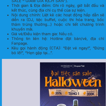
SALE – GIẢM GIÁ KỊCH SÀN”).
Thời gian & Địa điểm: Ghi rõ ngày, giờ bắt đầu và
kết thúc, cùng địa chỉ cụ thể của sự kiện.
Nội dung chính: Liệt kê các hoạt động hấp dẫn sẽ
diễn ra (DJ, tiệc buffet, cuộc thi hóa trang, bốc
thăm trúng thưởng…) hoặc chi tiết chương trình
khuyến mãi.
Giá vé/Điều kiện tham gia: Nếu có.
Thông tin liên hệ: Hotline đặt bàn/vé, địa chỉ
Fanpage.
Kêu gọi hành động (CTA): “Đặt vé ngay!”, “Đừng
bỏ lỡ!”, “Hẹn gặp tại…”.