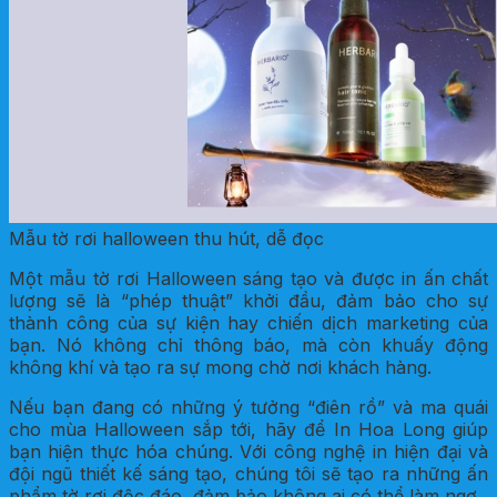
Mẫu tờ rơi halloween thu hút, dễ đọc
Một mẫu tờ rơi Halloween sáng tạo và được in ấn chất
lượng sẽ là “phép thuật” khởi đầu, đảm bảo cho sự
thành công của sự kiện hay chiến dịch marketing của
bạn. Nó không chỉ thông báo, mà còn khuấy động
không khí và tạo ra sự mong chờ nơi khách hàng.
Nếu bạn đang có những ý tưởng “điên rồ” và ma quái
cho mùa Halloween sắp tới, hãy để In Hoa Long giúp
bạn hiện thực hóa chúng. Với công nghệ in hiện đại và
đội ngũ thiết kế sáng tạo, chúng tôi sẽ tạo ra những ấn
phẩm tờ rơi độc đáo, đảm bảo không ai có thể làm ngơ.