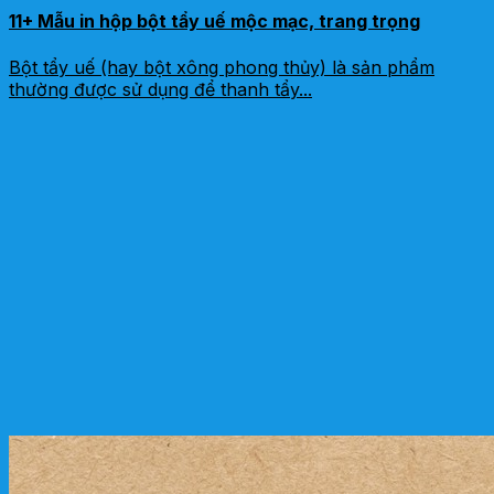
11+ Mẫu in hộp bột tẩy uế mộc mạc, trang trọng
Bột tẩy uế (hay bột xông phong thủy) là sản phẩm
thường được sử dụng để thanh tẩy...