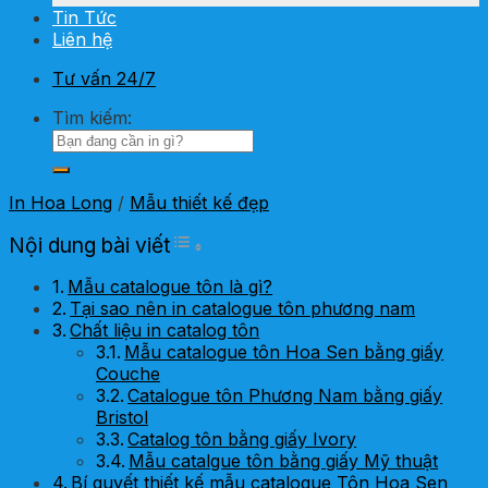
Tin Tức
Liên hệ
Tư vấn 24/7
Tìm kiếm:
In Hoa Long
/
Mẫu thiết kế đẹp
Toggle Table of Content
Nội dung bài viết
Mẫu catalogue tôn là gì?
Tại sao nên in catalogue tôn phương nam
Chất liệu in catalog tôn
Mẫu catalogue tôn Hoa Sen bằng giấy
Couche
Catalogue tôn Phương Nam bằng giấy
Bristol
Catalog tôn bằng giấy Ivory
Mẫu catalgue tôn bằng giấy Mỹ thuật
Bí quyết thiết kế mẫu catalogue Tôn Hoa Sen