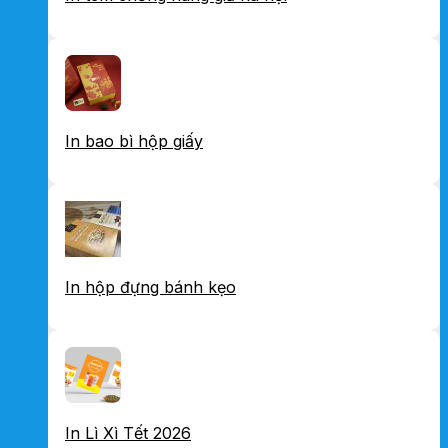
In bao bì hộp giấy
In hộp đựng bánh kẹo
In Lì Xì Tết 2026