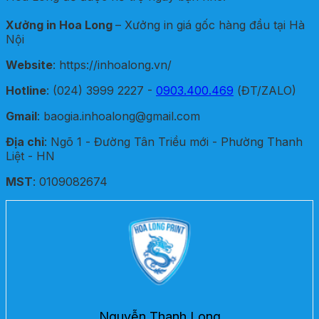
Xưởng in Hoa Long
– Xưởng in giá gốc hàng đầu tại Hà
Nội
Website
: https://inhoalong.vn/
Hotline
: (024) 3999 2227 -
0903.400.469
(ĐT/ZALO)
Gmail
: baogia.inhoalong@gmail.com
Địa chỉ
: Ngõ 1 - Đường Tân Triều mới - Phường Thanh
Liệt - HN
MST
: 0109082674
Nguyễn Thanh Long