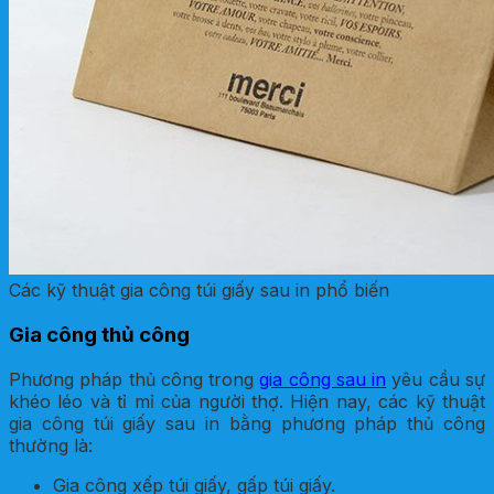
Các kỹ thuật gia công túi giấy sau in phổ biến
Gia công thủ công
Phương pháp thủ công trong
gia công sau in
yêu cầu sự
khéo léo và tỉ mỉ của người thợ. Hiện nay, các kỹ thuật
gia công túi giấy sau in bằng phương pháp thủ công
thường là:
Gia công xếp túi giấy, gấp túi giấy.