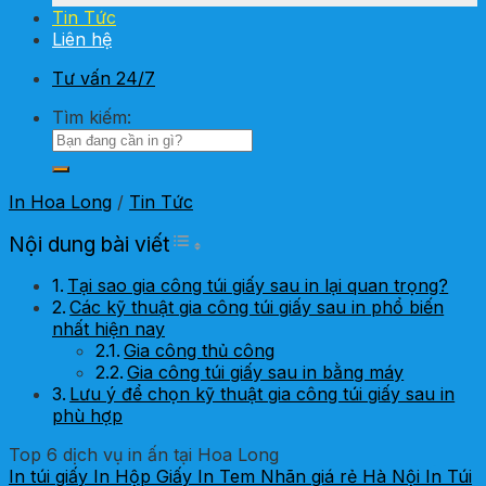
Tin Tức
Liên hệ
Tư vấn 24/7
Tìm kiếm:
In Hoa Long
/
Tin Tức
Toggle Table of Content
Nội dung bài viết
Tại sao gia công túi giấy sau in lại quan trọng?
Các kỹ thuật gia công túi giấy sau in phổ biến
nhất hiện nay
Gia công thủ công
Gia công túi giấy sau in bằng máy
Lưu ý để chọn kỹ thuật gia công túi giấy sau in
phù hợp
Top 6 dịch vụ in ấn tại Hoa Long
In túi giấy
In Hộp Giấy
In Tem Nhãn giá rẻ Hà Nội
In Túi