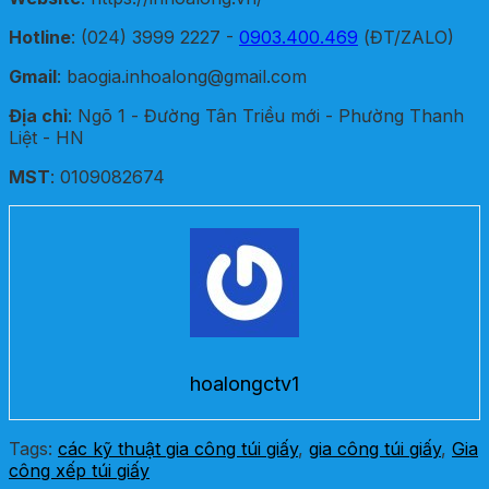
Hotline
: (024) 3999 2227 -
0903.400.469
(ĐT/ZALO)
Gmail
: baogia.inhoalong@gmail.com
Địa chỉ
: Ngõ 1 - Đường Tân Triều mới - Phường Thanh
Liệt - HN
MST
: 0109082674
hoalongctv1
Tags:
các kỹ thuật gia công túi giấy
,
gia công túi giấy
,
Gia
công xếp túi giấy