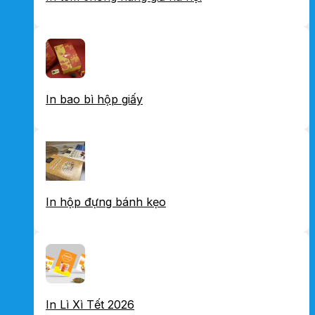
In bao bì hộp giấy
In hộp đựng bánh kẹo
In Lì Xì Tết 2026