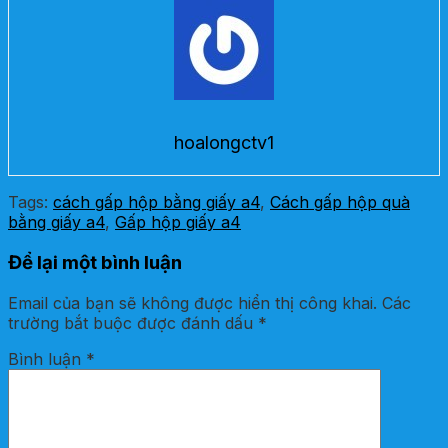
hoalongctv1
Tags:
cách gấp hộp bằng giấy a4
,
Cách gấp hộp quà
bằng giấy a4
,
Gấp hộp giấy a4
Để lại một bình luận
Email của bạn sẽ không được hiển thị công khai.
Các
trường bắt buộc được đánh dấu
*
Bình luận
*