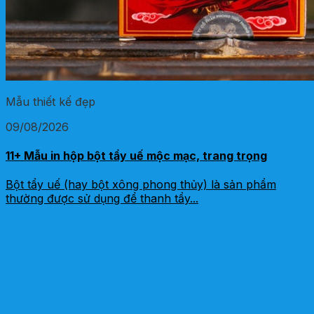
Mẫu thiết kế đẹp
09/08/2026
11+ Mẫu in hộp bột tẩy uế mộc mạc, trang trọng
Bột tẩy uế (hay bột xông phong thủy) là sản phẩm
thường được sử dụng để thanh tẩy...