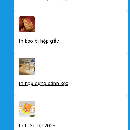
In bao bì hộp giấy
In hộp đựng bánh kẹo
In Lì Xì Tết 2026