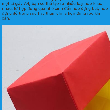
một tờ giấy A4, bạn có thể tạo ra nhiều loại hộp khác
nhau, từ hộp đựng quà nhỏ xinh đến hộp đựng bút, hộp
đựng đồ trang sức hay thậm chí là hộp đựng rác khi
cần.