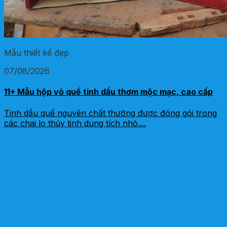
Mẫu thiết kế đẹp
07/08/2026
11+ Mẫu hộp vỏ quế tinh dầu thơm mộc mạc, cao cấp
Tinh dầu quế nguyên chất thường được đóng gói trong
các chai lọ thủy tinh dung tích nhỏ....