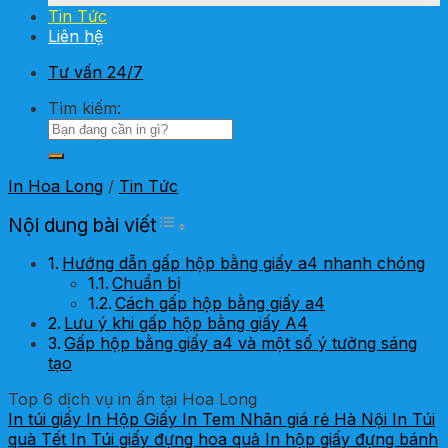
Tin Tức
Liên hệ
Tư vấn 24/7
Tìm kiếm:
In Hoa Long
/
Tin Tức
Toggle Table of Content
Nội dung bài viết
Hướng dẫn gấp hộp bằng giấy a4 nhanh chóng
Chuẩn bị
Cách gấp hộp bằng giấy a4
Lưu ý khi gấp hộp bằng giấy A4
Gấp hộp bằng giấy a4 và một số ý tưởng sáng
tạo
Top 6 dịch vụ in ấn tại Hoa Long
In túi giấy
In Hộp Giấy
In Tem Nhãn giá rẻ Hà Nội
In Túi
quà Tết
In Túi giấy đựng hoa quả
In hộp giấy đựng bánh