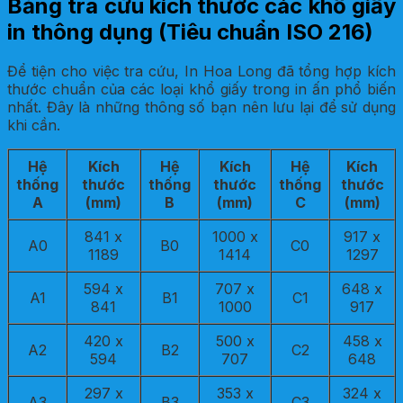
Bảng tra cứu kích thước các khổ giấy
in thông dụng (Tiêu chuẩn ISO 216)
Để tiện cho việc tra cứu, In Hoa Long đã tổng hợp kích
thước chuẩn của các loại khổ giấy trong in ấn phổ biến
nhất. Đây là những thông số bạn nên lưu lại để sử dụng
khi cần.
Hệ
Kích
Hệ
Kích
Hệ
Kích
thống
thước
thống
thước
thống
thước
A
(mm)
B
(mm)
C
(mm)
841 x
1000 x
917 x
A0
B0
C0
1189
1414
1297
594 x
707 x
648 x
A1
B1
C1
841
1000
917
420 x
500 x
458 x
A2
B2
C2
594
707
648
297 x
353 x
324 x
A3
B3
C3