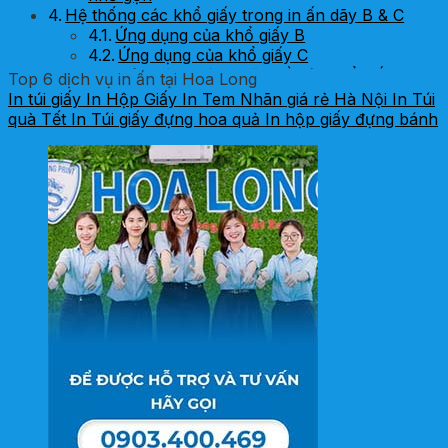
Hệ thống các khổ giấy trong in ấn dãy B & C
Ứng dụng của khổ giấy B
Ứng dụng của khổ giấy C
Những câu hỏi thường gặp về các khổ giấy trong
Top 6 dịch vụ in ấn tại Hoa Long
ngành in
In túi giấy
In Hộp Giấy
In Tem Nhãn giá rẻ Hà Nội
In Túi
quà Tết
In Túi giấy đựng hoa quả
In hộp giấy đựng bánh