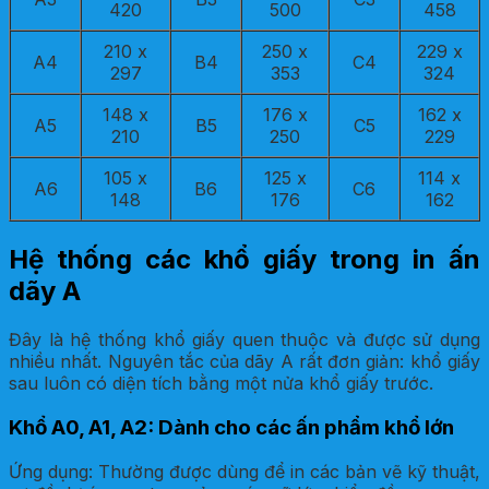
420
500
458
210 x
250 x
229 x
A4
B4
C4
297
353
324
148 x
176 x
162 x
A5
B5
C5
210
250
229
105 x
125 x
114 x
A6
B6
C6
148
176
162
Hệ thống các khổ giấy trong in ấn
dãy A
Đây là hệ thống khổ giấy quen thuộc và được sử dụng
nhiều nhất. Nguyên tắc của dãy A rất đơn giản: khổ giấy
sau luôn có diện tích bằng một nửa khổ giấy trước.
Khổ A0, A1, A2: Dành cho các ấn phẩm khổ lớn
Ứng dụng: Thường được dùng để in các bản vẽ kỹ thuật,