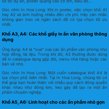
sơ đồ dự án, poster quảng cáo cỡ lớn, biểu đồ…
Góc nhìn In Hoa Long: Khi in poster, việc chọn khổ A1
hay A2 sẽ ảnh hưởng nhiều đến chi phí. Hãy cân nhắc
không gian treo và ngân sách để có lựa chọn tối ưu
nhất.
Khổ A3, A4: Các khổ giấy in ấn văn phòng thông
dụng
Ứng dụng: A4 là “vua” của các ấn phẩm văn phòng như
hợp đồng, tài liệu. Trong khi đó, A3 thường được dùng
để in catalogue dạng gập đôi, menu nhà hàng hoặc các
bản vẽ nhỏ.
Góc nhìn In Hoa Long: Một cuốn catalogue khổ A4 là
lựa chọn phổ biến nhất. Tại In Hoa Long, chúng tôi có
thể giúp bạn hoàn thiện với nhiều quy cách đóng quyển
khác nhau như đóng kim, keo gáy để tạo ra một ấn
phẩm chuyên nghiệp.
Khổ A5, A6: Linh hoạt cho các ấn phẩm nhỏ gọn