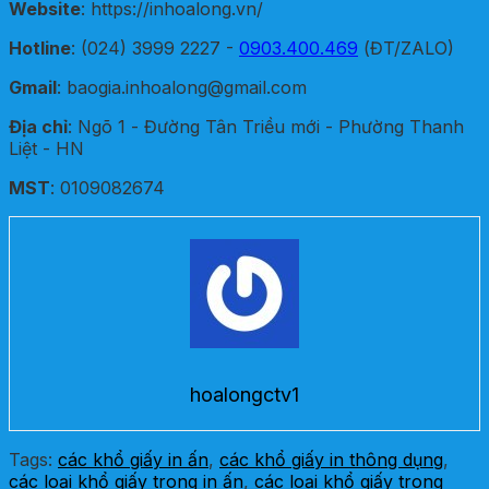
Website
: https://inhoalong.vn/
Hotline
: (024) 3999 2227 -
0903.400.469
(ĐT/ZALO)
Gmail
: baogia.inhoalong@gmail.com
Địa chỉ
: Ngõ 1 - Đường Tân Triều mới - Phường Thanh
Liệt - HN
MST
: 0109082674
hoalongctv1
Tags:
các khổ giấy in ấn
,
các khổ giấy in thông dụng
,
các loại khổ giấy trong in ấn
,
các loại khổ giấy trong