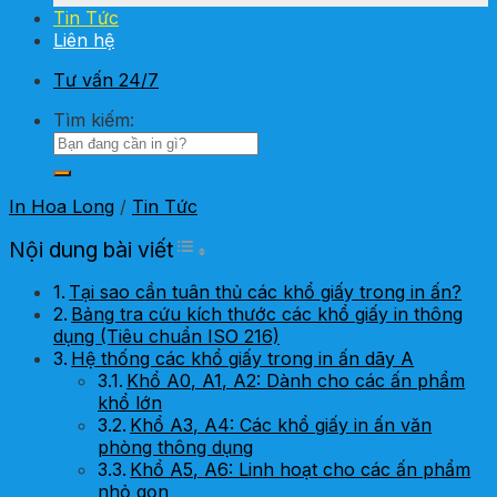
Tin Tức
Liên hệ
Tư vấn 24/7
Tìm kiếm:
In Hoa Long
/
Tin Tức
Toggle Table of Content
Nội dung bài viết
Tại sao cần tuân thủ các khổ giấy trong in ấn?
Bảng tra cứu kích thước các khổ giấy in thông
dụng (Tiêu chuẩn ISO 216)
Hệ thống các khổ giấy trong in ấn dãy A
Khổ A0, A1, A2: Dành cho các ấn phẩm
khổ lớn
Khổ A3, A4: Các khổ giấy in ấn văn
phòng thông dụng
Khổ A5, A6: Linh hoạt cho các ấn phẩm
nhỏ gọn