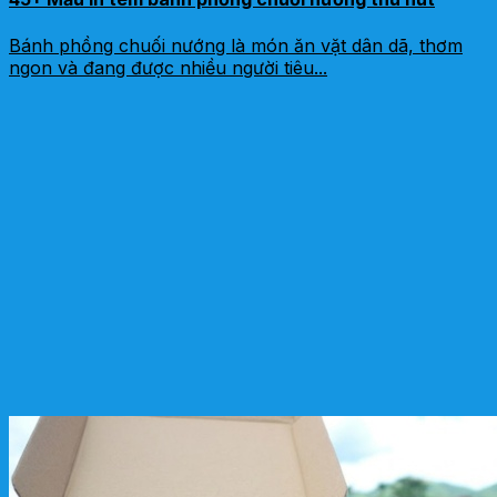
Bánh phồng chuối nướng là món ăn vặt dân dã, thơm
ngon và đang được nhiều người tiêu...