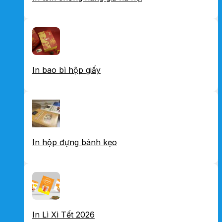
In bao bì hộp giấy
In hộp đựng bánh kẹo
In Lì Xì Tết 2026