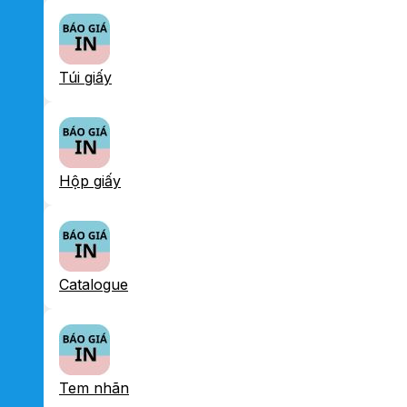
Túi giấy
Hộp giấy
Catalogue
Tem nhãn