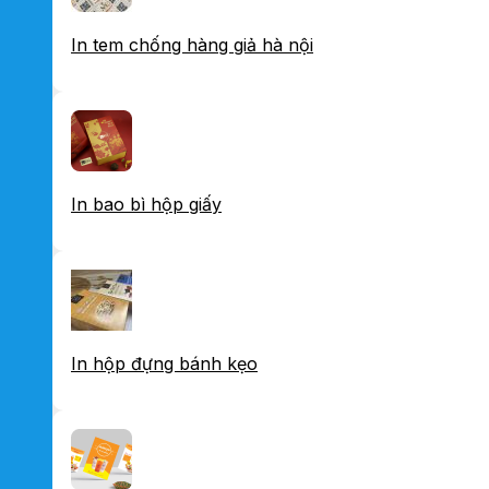
In tem chống hàng giả hà nội
In bao bì hộp giấy
In hộp đựng bánh kẹo