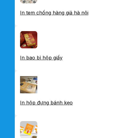
In tem chống hàng giả hà nội
In bao bì hộp giấy
In hộp đựng bánh kẹo