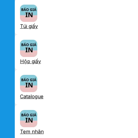
Túi giấy
Hộp giấy
Catalogue
Tem nhãn