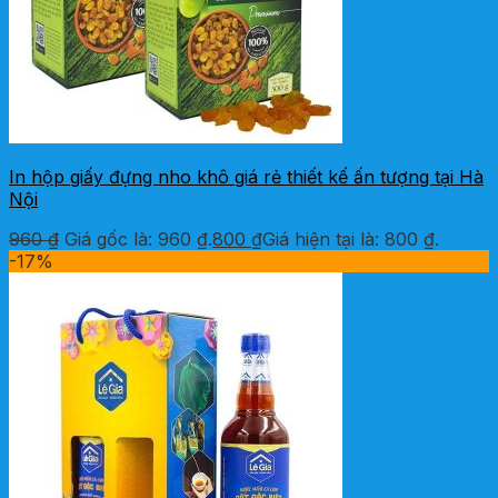
In hộp giấy đựng nho khô giá rẻ thiết kế ấn tượng tại Hà
Nội
960
₫
Giá gốc là: 960 ₫.
800
₫
Giá hiện tại là: 800 ₫.
-17%