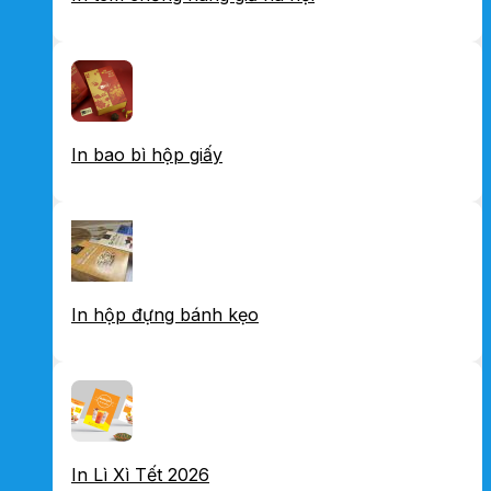
In bao bì hộp giấy
In hộp đựng bánh kẹo
In Lì Xì Tết 2026