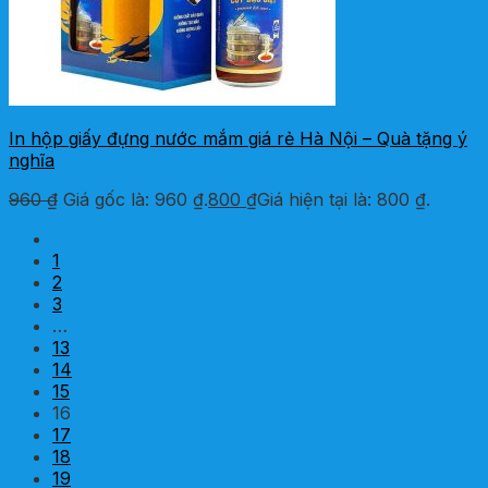
In hộp giấy đựng nước mắm giá rẻ Hà Nội – Quà tặng ý
nghĩa
960
₫
Giá gốc là: 960 ₫.
800
₫
Giá hiện tại là: 800 ₫.
1
2
3
…
13
14
15
16
17
18
19