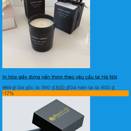
In hộp giấy đựng nến thơm theo yêu cầu tại Hà Nội
960
₫
Giá gốc là: 960 ₫.
800
₫
Giá hiện tại là: 800 ₫.
-17%