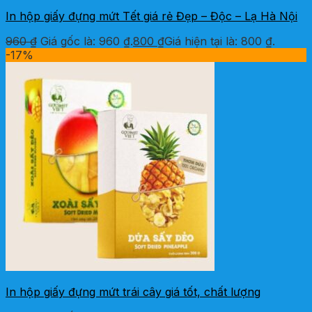
In hộp giấy đựng mứt Tết giá rẻ Đẹp – Độc – Lạ Hà Nội
960
₫
Giá gốc là: 960 ₫.
800
₫
Giá hiện tại là: 800 ₫.
-17%
In hộp giấy đựng mứt trái cây giá tốt, chất lượng