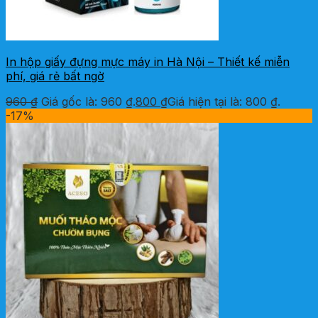
In hộp giấy đựng mực máy in Hà Nội – Thiết kế miễn
phí, giá rẻ bất ngờ
960
₫
Giá gốc là: 960 ₫.
800
₫
Giá hiện tại là: 800 ₫.
-17%