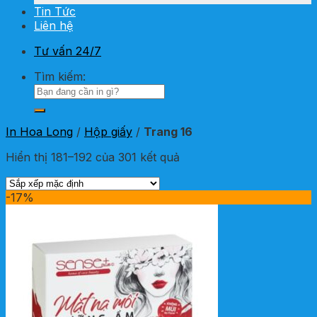
Tin Tức
Liên hệ
Tư vấn 24/7
Tìm kiếm:
In Hoa Long
/
Hộp giấy
/
Trang 16
Hiển thị 181–192 của 301 kết quả
-17%