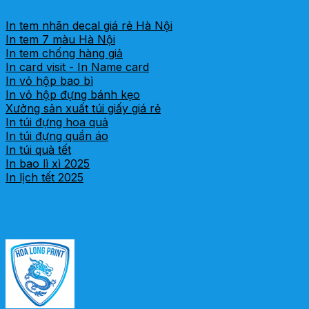
In tem nhãn decal giá rẻ Hà Nội
In tem 7 màu Hà Nội
In tem chống hàng giả
In card visit - In Name card
In vỏ hộp bao bì
In vỏ hộp đựng bánh kẹo
Xưởng sản xuất túi giấy giá rẻ
In túi đựng hoa quả
In túi đựng quần áo
In túi quà tết
In bao lì xì 2025
In lịch tết 2025