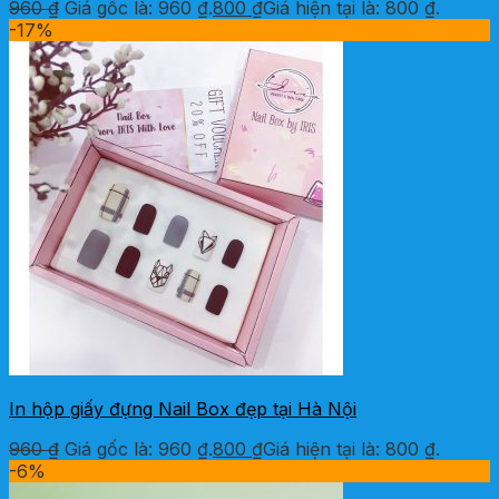
960
₫
Giá gốc là: 960 ₫.
800
₫
Giá hiện tại là: 800 ₫.
-17%
In hộp giấy đựng Nail Box đẹp tại Hà Nội
960
₫
Giá gốc là: 960 ₫.
800
₫
Giá hiện tại là: 800 ₫.
-6%