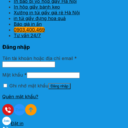
In bao bì vỏ hộp giấy Hà Nội
In hộp giấy bánh kẹo
Xưởng in túi giấy giá rẻ Hà Nội
in túi giấy đựng hoa quả
Báo giá in ấn
0903.400.469
Tư vấn 24/7
Đăng nhập
Tên tài khoản hoặc địa chỉ email
*
Mật khẩu
*
Ghi nhớ mật khẩu
Đăng nhập
Quên mật khẩu?
Đặt in