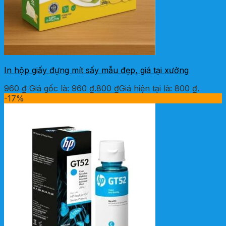
In hộp giấy đựng mít sấy mẫu đẹp, giá tại xưởng
960
₫
Giá gốc là: 960 ₫.
800
₫
Giá hiện tại là: 800 ₫.
-17%