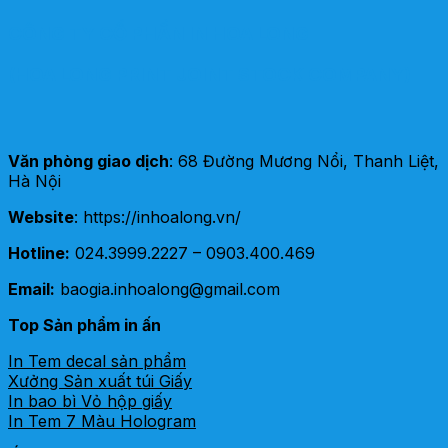
CÔNG TY CỔ PHẦN IN HOA LONG
(HOA LONG PRINT JOINT STOCK COMPANY)
Văn phòng giao dịch
: 68 Đường Mương Nổi, Thanh Liệt,
Hà Nội
Website
: https://inhoalong.vn/
Hotline:
024.3999.2227 – 0903.400.469
Email:
baogia.inhoalong@gmail.com
Top Sản phẩm in ấn
In Tem decal sản phẩm
Xưởng Sản xuất túi Giấy
In bao bì Vỏ hộp giấy
In Tem 7 Màu Hologram