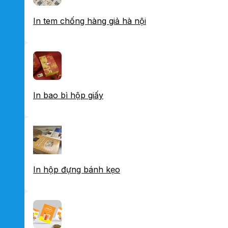
In tem chống hàng giả hà nội
In bao bì hộp giấy
In hộp đựng bánh kẹo