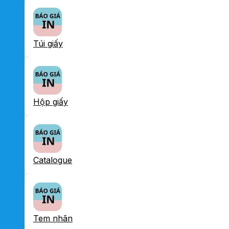
Túi giấy
Hộp giấy
Catalogue
Tem nhãn