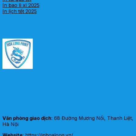
In bao lì xì 2025
In lịch tết 2025
CÔNG TY CỔ PHẦN IN HOA LONG
(HOA LONG PRINT JOINT STOCK COMPANY)
Văn phòng giao dịch
: 68 Đường Mương Nổi, Thanh Liệt,
Hà Nội
Website
: https://inhoalong.vn/