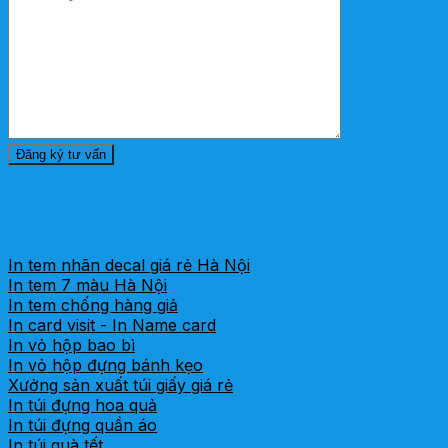
Danh sách sản phẩm tốt nhất
In tem nhãn decal giá rẻ Hà Nội
In tem 7 màu Hà Nội
In tem chống hàng giả
In card visit - In Name card
In vỏ hộp bao bì
In vỏ hộp đựng bánh kẹo
Xưởng sản xuất túi giấy giá rẻ
In túi đựng hoa quả
In túi đựng quần áo
In túi quà tết