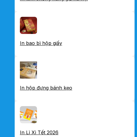
In bao bì hộp giấy
In hộp đựng bánh kẹo
In Lì Xì Tết 2026