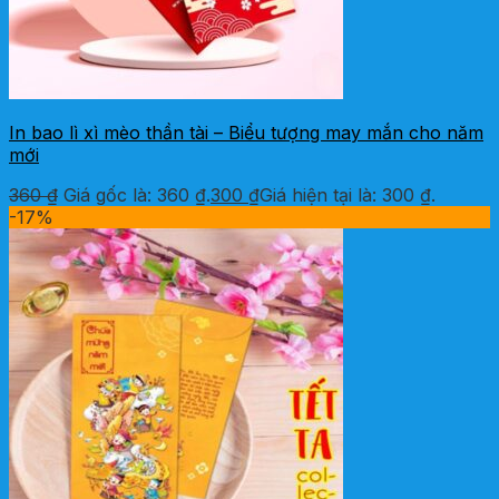
In bao lì xì mèo thần tài – Biểu tượng may mắn cho năm
mới
360
₫
Giá gốc là: 360 ₫.
300
₫
Giá hiện tại là: 300 ₫.
-17%