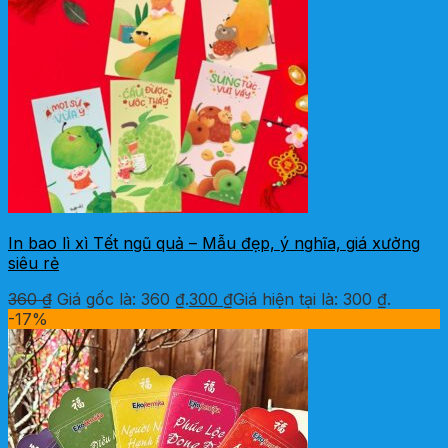
In bao lì xì Tết ngũ quả – Mẫu đẹp, ý nghĩa, giá xưởng
siêu rẻ
360
₫
Giá gốc là: 360 ₫.
300
₫
Giá hiện tại là: 300 ₫.
-17%