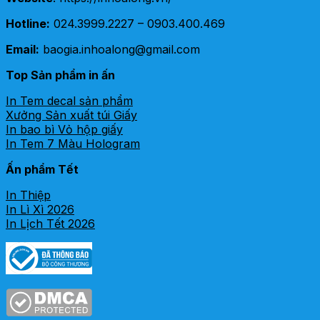
Hotline:
024.3999.2227 – 0903.400.469
Email:
baogia.inhoalong@gmail.com
Top Sản phẩm in ấn
In Tem decal sản phẩm
Xưởng Sản xuất túi Giấy
In bao bì Vỏ hộp giấy
In Tem 7 Màu Hologram
Ấn phẩm Tết
In Thiệp
In Lì Xì 2026
In Lịch Tết 2026