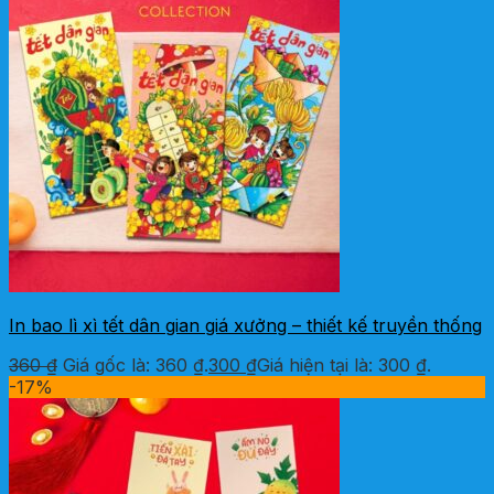
In bao lì xì tết dân gian giá xưởng – thiết kế truyền thống
360
₫
Giá gốc là: 360 ₫.
300
₫
Giá hiện tại là: 300 ₫.
-17%