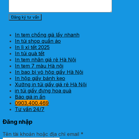
In tem chống giả lấy nhanh
In túi shop quần áo
In lì xì tết 2025
In túi quà tết
In tem nhãn giá rẻ Hà Nội
In tem 7 màu Hà nội
In bao bì vỏ hộp giấy Hà Nội
In hộp giấy bánh kẹo
Xưởng in túi giấy giá rẻ Hà Nội
in túi giấy đựng hoa quả
Báo giá in ấn
0903.400.469
Tư vấn 24/7
Đăng nhập
Tên tài khoản hoặc địa chỉ email
*