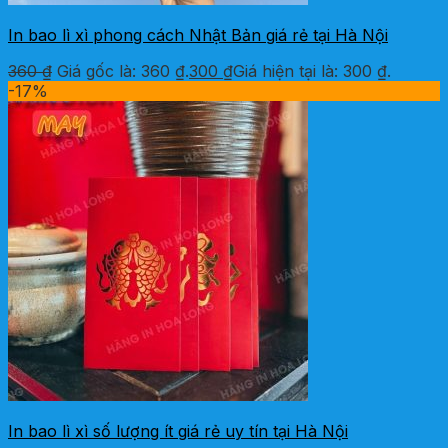
In bao lì xì phong cách Nhật Bản giá rẻ tại Hà Nội
360
₫
Giá gốc là: 360 ₫.
300
₫
Giá hiện tại là: 300 ₫.
-17%
In bao lì xì số lượng ít giá rẻ uy tín tại Hà Nội