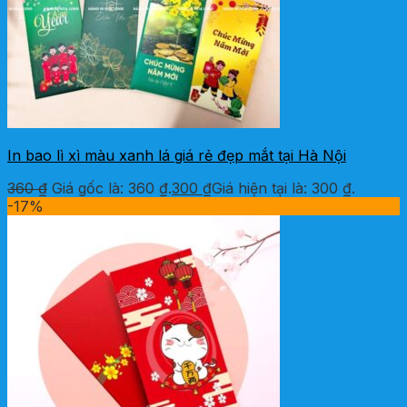
In bao lì xì màu xanh lá giá rẻ đẹp mắt tại Hà Nội
360
₫
Giá gốc là: 360 ₫.
300
₫
Giá hiện tại là: 300 ₫.
-17%