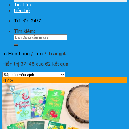
Tin Tức
Liên hệ
Tư vấn 24/7
Tìm kiếm:
In Hoa Long
/
Lì xì
/
Trang 4
Hiển thị 37–48 của 62 kết quả
-17%