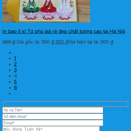
In bao lì xì Tứ phủ giá rẻ đẹp chất lượng cao tại Hà Nội
360
₫
Giá gốc là: 360 ₫.
300
₫
Giá hiện tại là: 300 ₫.
1
2
3
4
5
6