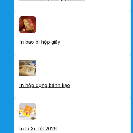
In bao bì hộp giấy
In hộp đựng bánh kẹo
In Lì Xì Tết 2026