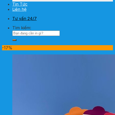
Tin Tức
Liên hệ
Tư vấn 24/7
Tìm kiếm:
-17%