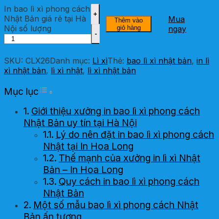
In bao lì xì phong cách
Nhật Bản giá rẻ tại Hà
Mua
Thêm vào
Nội số lượng
giỏ hàng
ngay
SKU:
CLX26
Danh mục:
Lì xì
Thẻ:
bao lì xì nhật bản
,
in lì
xì nhật bản
,
lì xì nhật
,
lì xì nhật bản
Toggle Table of Content
Mục lục
Giới thiệu xưởng in bao lì xì phong cách
Nhật Bản uy tín tại Hà Nội
Lý do nên đặt in bao lì xì phong cách
Nhật tại In Hoa Long
Thế mạnh của xưởng in lì xì Nhật
Bản – In Hoa Long
Quy cách in bao lì xì phong cách
Nhật Bản
Một số mẫu bao lì xì phong cách Nhật
Bản ấn tượng