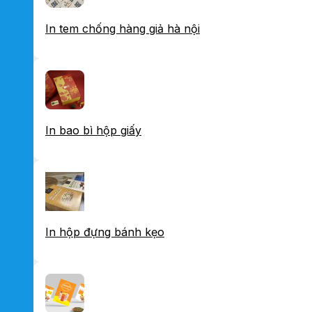
In tem chống hàng giả hà nội
In bao bì hộp giấy
In hộp đựng bánh kẹo