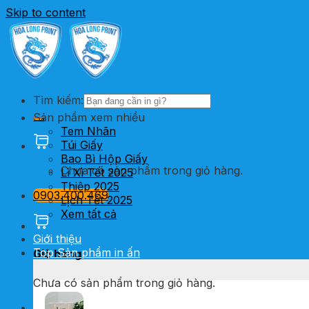
Skip to content
Tìm kiếm:
Sản phẩm xem nhiều
Tem Nhãn
Túi Giấy
Bao Bì Hộp Giấy
Chưa có sản phẩm trong giỏ hàng.
Lì Xì Tết 2025
Thiệp 2025
0903.400.469
Lịch Tết 2025
Xem tất cả
Giới thiệu
Top Sản phẩm in ấn
Giỏ hàng
Chưa có sản phẩm trong giỏ hàng.