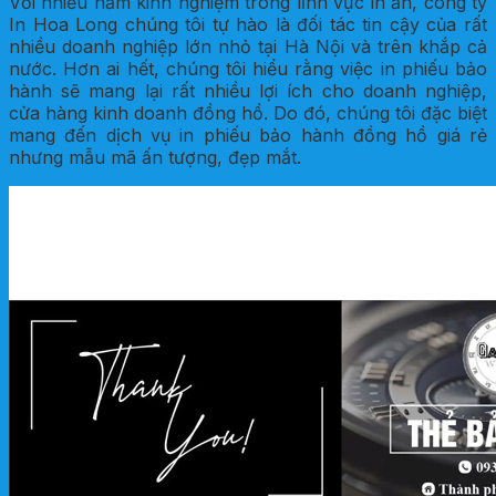
Với nhiều năm kinh nghiệm trong lĩnh vực in ấn, công ty
In Hoa Long chúng tôi tự hào là đối tác tin cậy của rất
nhiều doanh nghiệp lớn nhỏ tại Hà Nội và trên khắp cả
nước. Hơn ai hết, chúng tôi hiểu rằng việc in phiếu bảo
hành sẽ mang lại rất nhiều lợi ích cho doanh nghiệp,
cửa hàng kinh doanh đồng hồ. Do đó, chúng tôi đặc biệt
mang đến dịch vụ in phiếu bảo hành đồng hồ giá rẻ
nhưng mẫu mã ấn tượng, đẹp mắt.