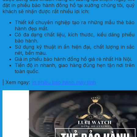
đặt in phiếu bảo hành đồng hồ tại xưởng chúng tôi, quý
khách sẽ nhận được rất nhiều lợi ích:
Thiết kế chuyên nghiệp tạo ra những mẫu thẻ bảo
hành đẹp mắt.
Có đa dạng chất liệu, kích thước, kiểu dáng phiếu
bảo hành.
Sử dụng kỹ thuật in ấn hiện đại, chất lượng in sắc
nét, bền màu.
Giá in phiếu bảo hành đồng hồ giá rẻ nhất Hà Nội.
Tiến độ in nhanh, giao hàng đúng hẹn tận nơi trên
toàn quốc.
| Xem ngay:
In phiếu bảo hành máy tính