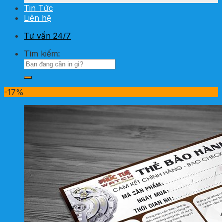
Tin Tức
Liên hệ
Tư vấn 24/7
Tìm kiếm:
-17%