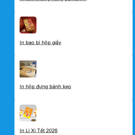
In bao bì hộp giấy
In hộp đựng bánh kẹo
In Lì Xì Tết 2026