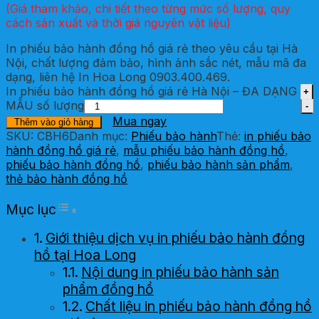
(Giá tham khảo, chi tiết theo từng mức số lượng, quy
cách sản xuất và thời giá nguyên vật liệu)
In phiếu bảo hành đồng hồ giá rẻ theo yêu cầu tại Hà
Nội, chất lượng đảm bảo, hình ảnh sắc nét, mẫu mã đa
dạng, liên hệ In Hoa Long 0903.400.469.
In phiếu bảo hành đồng hồ giá rẻ Hà Nội – ĐA DẠNG
MẪU số lượng
Mua ngay
Thêm vào giỏ hàng
SKU:
CBH6
Danh mục:
Phiếu bảo hành
Thẻ:
in phiếu bảo
hành đồng hồ giá rẻ
,
mẫu phiếu bảo hành đồng hồ
,
phiếu bảo hành đồng hồ
,
phiếu bảo hành sản phẩm
,
thẻ bảo hành đồng hồ
Toggle Table of Content
Mục lục
Giới thiệu dịch vụ in phiếu bảo hành đồng
hồ tại Hoa Long
Nội dung in phiếu bảo hành sản
phẩm đồng hồ
Chất liệu in phiếu bảo hành đồng hồ