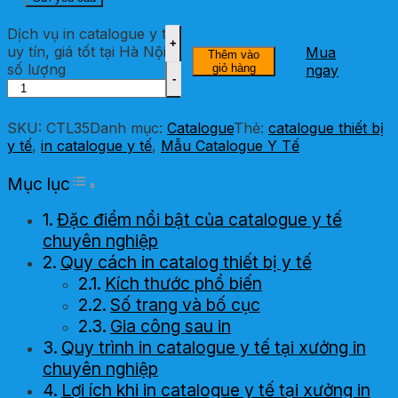
Dịch vụ in catalogue y tế
uy tín, giá tốt tại Hà Nội
Mua
Thêm vào
số lượng
giỏ hàng
ngay
SKU:
CTL35
Danh mục:
Catalogue
Thẻ:
catalogue thiết bị
y tế
,
in catalogue y tế
,
Mẫu Catalogue Y Tế
Toggle Table of Content
Mục lục
Đặc điểm nổi bật của catalogue y tế
chuyên nghiệp
Quy cách in catalog thiết bị y tế
Kích thước phổ biến
Số trang và bố cục
Gia công sau in
Quy trình in catalogue y tế tại xưởng in
chuyên nghiệp
Lợi ích khi in catalogue y tế tại xưởng in