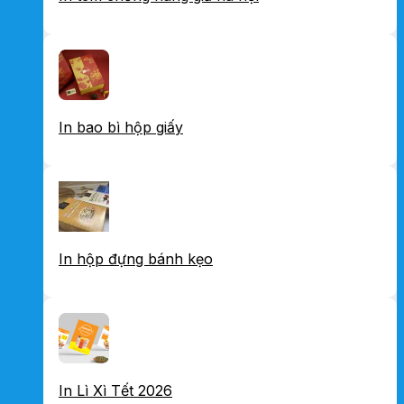
In bao bì hộp giấy
In hộp đựng bánh kẹo
In Lì Xì Tết 2026