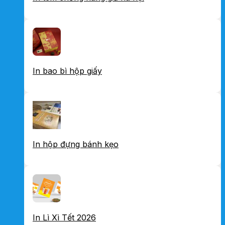
In bao bì hộp giấy
In hộp đựng bánh kẹo
In Lì Xì Tết 2026