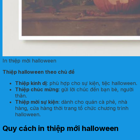
In thiệp mời halloween
Thiệp halloween theo chủ đề
Thiệp kinh dị
: phù hợp cho sự kiện, tiệc halloween.
Thiệp chúc mừng
: gửi lời chúc đến bạn bè, người
thân.
Thiệp mời sự kiện
: dành cho quán cà phê, nhà
hàng, cửa hàng thời trang tổ chức chương trình
halloween.
Quy cách in thiệp mới halloween