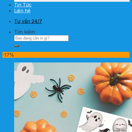
Tin Tức
Liên hệ
Tư vấn 24/7
Tìm kiếm:
-17%