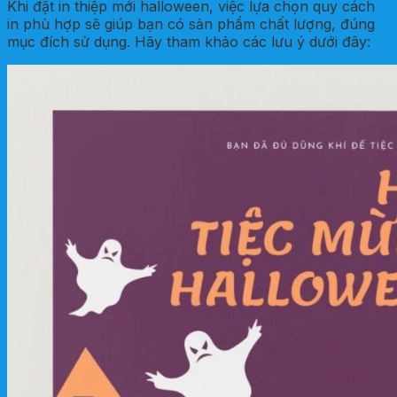
Khi đặt in thiệp mới halloween, việc lựa chọn quy cách
in phù hợp sẽ giúp bạn có sản phẩm chất lượng, đúng
mục đích sử dụng. Hãy tham khảo các lưu ý dưới đây: