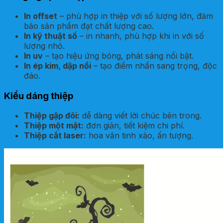
In offset
– phù hợp in thiệp với số lượng lớn, đảm
bảo sản phẩm đạt chất lượng cao.
In kỹ thuật số
– in nhanh, phù hợp khi in với số
lượng nhỏ.
In uv
– tạo hiệu ứng bóng, phát sáng nổi bật.
In ép kim, dập nổi
– tạo điểm nhấn sang trọng, độc
đáo.
Kiểu dáng thiệp
Thiệp gập đôi:
dễ dàng viết lời chúc bên trong.
Thiệp một mặt:
đơn giản, tiết kiệm chi phí.
Thiệp cắt laser:
hoa văn tinh xảo, ấn tượng.