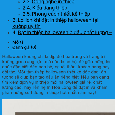
Công nghệ in thiệp
Kiểu dáng thiệp
Phong cách thiết kế thiệp
Lợi ích khi đặt in thiệp halloween tại
xưởng uy tín
Đặt in thiệp halloween ở đâu chất lượng –
giá tốt?
Mô tả
Đánh giá (0)
Halloween không chỉ là dịp để hóa trang và trang trí
không gian rùng rợn, mà còn là cơ hội để gửi những lời
chúc đặc biệt đến bạn bè, người thân, khách hàng hay
đối tác. Một tấm thiệp halloween thiết kế độc đáo, ấn
tượng sẽ giúp bạn tạo dấu ấn riêng biệt. Nếu bạn đang
tìm kiếm dịch vụ in thiệp mới halloween giá rẻ, chất
lượng cao, hãy liên hệ In Hoa Long để đặt in và khám
phá những xu hướng in thiệp hot nhất năm nay!