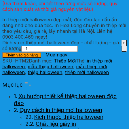
(Giá tham khảo, chi tiết theo từng mức số lượng, quy
cách sản xuất và thời giá nguyên vật liệu)
In thiệp mời halloween đẹp mắt, độc đáo tạo dấu ấn
đáng nhớ cho bữa tiệc. In Hoa Long chuyên in thiệp mời
theo yêu cầu, giá rẻ, lấy nhanh tại Hà Nội. Liên hệ
0903.400.469 ngay!
Dịch vụ in thiệp mới halloween đẹp – chất lượng – giá tốt
số lượng
Mua ngay
Thêm vào giỏ hàng
SKU:
HTM2
Danh mục:
Thiệp Mời
Thẻ:
in thiệp mới
halloween
,
mẫu thiệp halloween
,
mẫu thiệp mời
halloween
,
thiệp halloween
,
thiệp mời halloween
Toggle Table of Content
Mục lục
Xu hướng thiết kế thiệp halloween độc
đáo
Quy cách in thiệp mới halloween
Kích thước thiệp halloween
Chất liệu giấy in