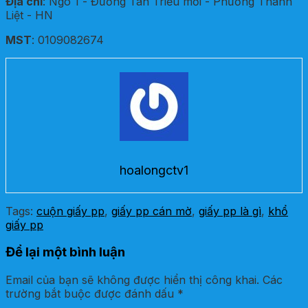
Địa chỉ
: Ngõ 1 - Đường Tân Triều mới - Phường Thanh
Liệt - HN
MST
: 0109082674
hoalongctv1
Tags:
cuộn giấy pp
,
giấy pp cán mờ
,
giấy pp là gì
,
khổ
giấy pp
Để lại một bình luận
Email của bạn sẽ không được hiển thị công khai.
Các
trường bắt buộc được đánh dấu
*