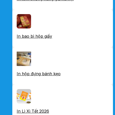
In bao bì hộp giấy
In hộp đựng bánh kẹo
In Lì Xì Tết 2026