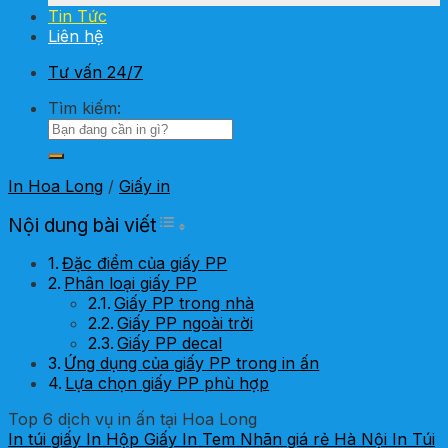
Tin Tức
Liên hệ
Tư vấn 24/7
Tìm kiếm:
In Hoa Long
/
Giấy in
Toggle Table of Content
Nội dung bài viết
Đặc điểm của giấy PP
Phân loại giấy PP
Giấy PP trong nhà
Giấy PP ngoài trời
Giấy PP decal
Ứng dụng của giấy PP trong in ấn
Lựa chọn giấy PP phù hợp
Top 6 dịch vụ in ấn tại Hoa Long
In túi giấy
In Hộp Giấy
In Tem Nhãn giá rẻ Hà Nội
In Túi