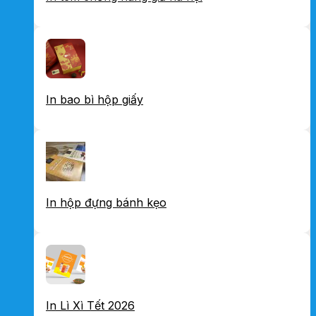
In bao bì hộp giấy
In hộp đựng bánh kẹo
In Lì Xì Tết 2026