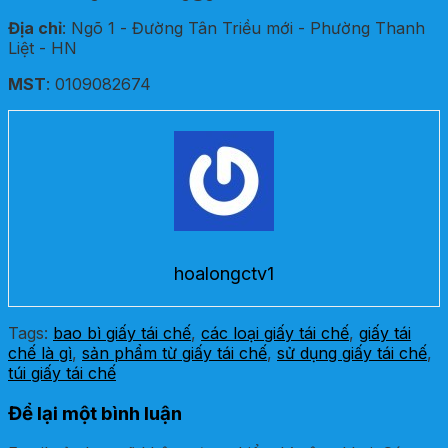
Địa chỉ
: Ngõ 1 - Đường Tân Triều mới - Phường Thanh
Liệt - HN
MST
: 0109082674
hoalongctv1
Tags:
bao bì giấy tái chế
,
các loại giấy tái chế
,
giấy tái
chế là gì
,
sản phẩm từ giấy tái chế
,
sử dụng giấy tái chế
,
túi giấy tái chế
Để lại một bình luận