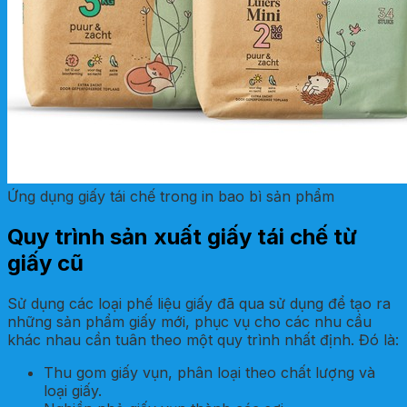
Ứng dụng giấy tái chế trong in bao bì sản phẩm
Quy trình sản xuất giấy tái chế từ
giấy cũ
Sử dụng các loại phế liệu giấy đã qua sử dụng để tạo ra
những sản phẩm giấy mới, phục vụ cho các nhu cầu
khác nhau cần tuân theo một quy trình nhất định. Đó là:
Thu gom giấy vụn, phân loại theo chất lượng và
loại giấy.