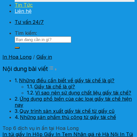
Tin Tức
Liên hệ
Tư vấn 24/7
Tìm kiếm:
In Hoa Long
/
Giấy in
Toggle Table of Content
Nội dung bài viết
Những điều cần biết về giấy tái chế là gì?
Giấy tái chế là gì?
Vì sao nên sử dụng chất liệu giấy tái chế?
Ứng dụng phổ biến của các loại giấy tái chế hiện
nay
Quy trình sản xuất giấy tái chế từ giấy cũ
Những sản phẩm thủ công từ giấy tái chế
Top 6 dịch vụ in ấn tại Hoa Long
In túi giấy
In Hộp Giấy
In Tem Nhãn giá rẻ Hà Nội
In Túi