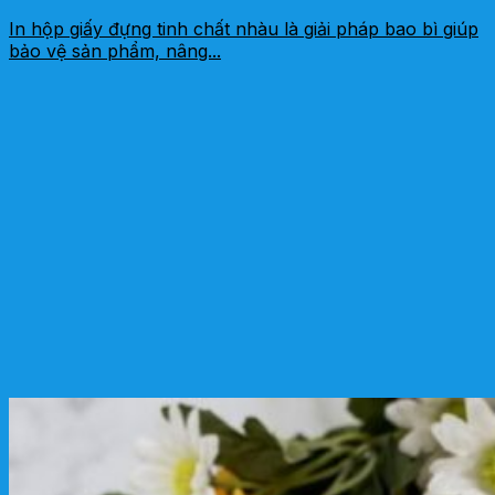
In hộp giấy đựng tinh chất nhàu là giải pháp bao bì giúp
bảo vệ sản phẩm, nâng...