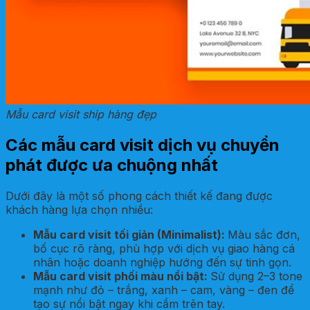
Mẫu card visit ship hàng đẹp
Các mẫu card visit dịch vụ chuyển
phát được ưa chuộng nhất
Dưới đây là một số phong cách thiết kế đang được
khách hàng lựa chọn nhiều:
Mẫu card visit tối giản (Minimalist)
:
Màu sắc đơn,
bố cục rõ ràng, phù hợp với dịch vụ giao hàng cá
nhân hoặc doanh nghiệp hướng đến sự tinh gọn.
Mẫu card visit phối màu nổi bật
:
Sử dụng 2–3 tone
mạnh như đỏ – trắng, xanh – cam, vàng – đen để
tạo sự nổi bật ngay khi cầm trên tay.