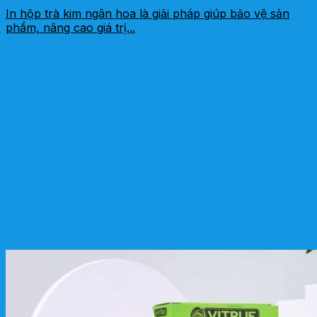
In hộp trà kim ngân hoa là giải pháp giúp bảo vệ sản
phẩm, nâng cao giá trị...