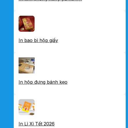
In bao bì hộp giấy
In hộp đựng bánh kẹo
In Lì Xì Tết 2026