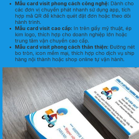
Mẫu card visit phong cách công nghệ
:
Dành cho
các đơn vị chuyển phát nhanh sử dụng app, tích
hợp mã QR để khách quét đặt đơn hoặc theo dõi
hành trình.
Mẫu card visit cao cấp
:
In trên giấy mỹ thuật, ép
kim logo, thích hợp cho doanh nghiệp lớn hoặc
trung tâm vận chuyển cao cấp.
Mẫu card visit phong cách thân thiện
:
Đường nét
bo tròn, icon mềm mại, thích hợp cho dịch vụ ship
hàng nội thành hoặc shop online tự vận hành.