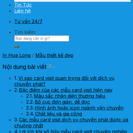
Tin Tức
Liên hệ
Tư vấn 24/7
Tìm kiếm:
In Hoa Long
/
Mẫu thiết kế đẹp
Toggle Table of Content
Nội dung bài viết
Vì sao card visit quan trọng đối với dịch vụ
chuyển phát?
Đặc điểm của các mẫu card visit hiện nay
Màu sắc nhận diện thương hiệu
Bố cục đơn giản, dễ đọc
Hình ảnh hoặc icon ngành vận chuyển
Chất liệu và gia công
Các mẫu card visit dịch vụ chuyển phát được ưa
chuộng nhất
Lợi ích khi sở hữu mẫu card visit chuyên nghiệp