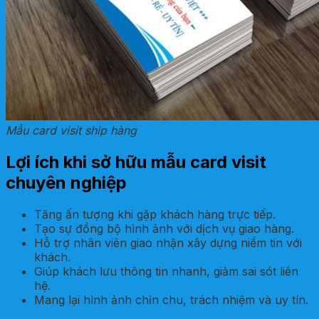
Mẫu card visit ship hàng
Lợi ích khi sở hữu mẫu card visit
chuyên nghiệp
Tăng ấn tượng khi gặp khách hàng trực tiếp.
Tạo sự đồng bộ hình ảnh với dịch vụ giao hàng.
Hỗ trợ nhân viên giao nhận xây dựng niềm tin với
khách.
Giúp khách lưu thông tin nhanh, giảm sai sót liên
hệ.
Mang lại hình ảnh chỉn chu, trách nhiệm và uy tín.