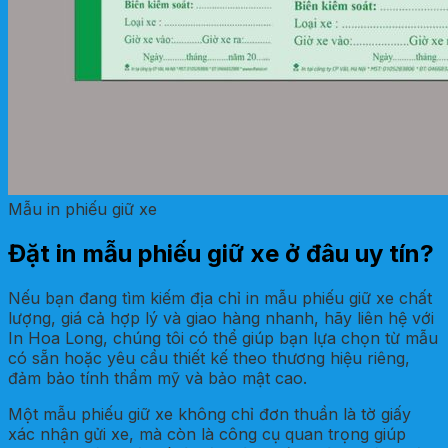
Mẫu in phiếu giữ xe
Đặt in mẫu phiếu giữ xe ở đâu uy tín?
Nếu bạn đang tìm kiếm địa chỉ in mẫu phiếu giữ xe chất
lượng, giá cả hợp lý và giao hàng nhanh, hãy liên hệ với
In Hoa Long, chúng tôi có thể giúp bạn lựa chọn từ mẫu
có sẵn hoặc yêu cầu thiết kế theo thương hiệu riêng,
đảm bảo tính thẩm mỹ và bảo mật cao.
Một mẫu phiếu giữ xe không chỉ đơn thuần là tờ giấy
xác nhận gửi xe, mà còn là công cụ quan trọng giúp