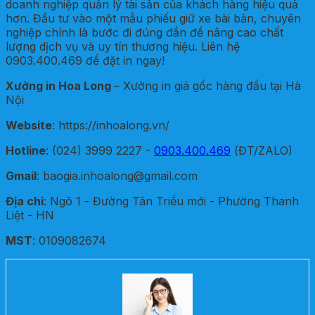
doanh nghiệp quản lý tài sản của khách hàng hiệu quả
hơn. Đầu tư vào một mẫu phiếu giữ xe bài bản, chuyên
nghiệp chính là bước đi đúng đắn để nâng cao chất
lượng dịch vụ và uy tín thương hiệu. Liên hệ
0903.400.469 để đặt in ngay!
Xưởng in Hoa Long
– Xưởng in giá gốc hàng đầu tại Hà
Nội
Website
: https://inhoalong.vn/
Hotline
: (024) 3999 2227 -
0903.400.469
(ĐT/ZALO)
Gmail
: baogia.inhoalong@gmail.com
Địa chỉ
: Ngõ 1 - Đường Tân Triều mới - Phường Thanh
Liệt - HN
MST
: 0109082674