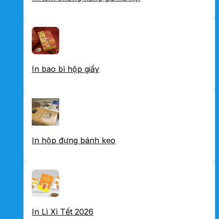
In bao bì hộp giấy
In hộp đựng bánh kẹo
In Lì Xì Tết 2026