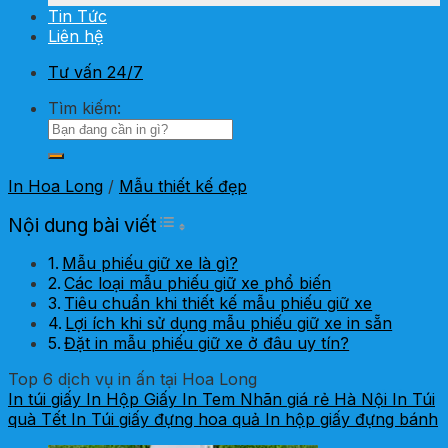
Tin Tức
Liên hệ
Tư vấn 24/7
Tìm kiếm:
In Hoa Long
/
Mẫu thiết kế đẹp
Toggle Table of Content
Nội dung bài viết
Mẫu phiếu giữ xe là gì?
Các loại mẫu phiếu giữ xe phổ biến
Tiêu chuẩn khi thiết kế mẫu phiếu giữ xe
Lợi ích khi sử dụng mẫu phiếu giữ xe in sẵn
Đặt in mẫu phiếu giữ xe ở đâu uy tín?
Top 6 dịch vụ in ấn tại Hoa Long
In túi giấy
In Hộp Giấy
In Tem Nhãn giá rẻ Hà Nội
In Túi
quà Tết
In Túi giấy đựng hoa quả
In hộp giấy đựng bánh