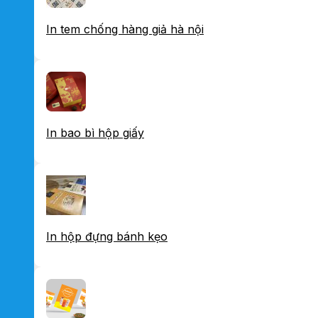
In tem chống hàng giả hà nội
In bao bì hộp giấy
In hộp đựng bánh kẹo