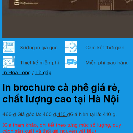
Xưởng in giá gốc
Cam kết thời gian
Thiết kế miễn phí
Miễn phí giao hàng
In Hoa Long
/
Tờ gấp
In brochure cà phê giá rẻ,
chất lượng cao tại Hà Nội
460
₫
Giá gốc là: 460 ₫.
410
₫
Giá hiện tại là: 410 ₫.
(Giá tham khảo, chi tiết theo từng mức số lượng, quy
cách sản xuất và thời giá nguyên vật liệu)