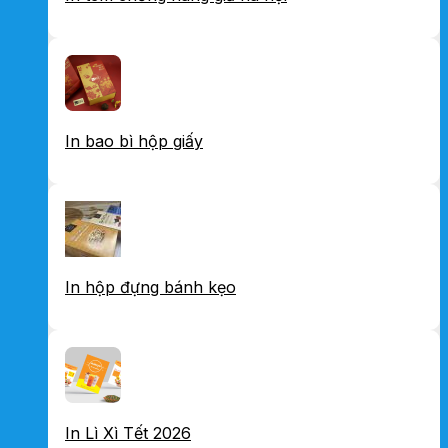
In bao bì hộp giấy
In hộp đựng bánh kẹo
In Lì Xì Tết 2026