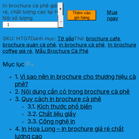
In brochure cà phê giá
rẻ, chất lượng cao tại Hà
Mua
Thêm vào
Nội số lượng
giỏ hàng
ngay
SKU:
HTG7
Danh mục:
Tờ gấp
Thẻ:
brochure cafe
,
brochure quán cà phê
,
in brochure cà phê
,
In brochure
coffee giá rẻ
,
Mẫu Brochure Cà Phê
Toggle Table of Content
Mục lục
Vì sao nên in brochure cho thương hiệu cà
phê?
Nội dung cần có trong brochure cà phê
Quy cách in brochure cà phê
Kích thước phổ biến
Chất liệu giấy
Công nghệ in
In Hoa Long – In brochure giá rẻ chất
lượng cao