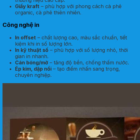
Giấy kraft
– phù hợp với phong cách cà phê
organic, cà phê thiên nhiên.
Công nghệ in
In offset
– chất lượng cao, màu sắc chuẩn, tiết
kiệm khi in số lượng lớn.
In kỹ thuật số
– phù hợp với số lượng nhỏ, thời
gian in nhanh.
Cán bóng/mờ
– tăng độ bền, chống thấm nước.
Ép kim, dập nổi
– tạo điểm nhấn sang trọng,
chuyên nghiệp.