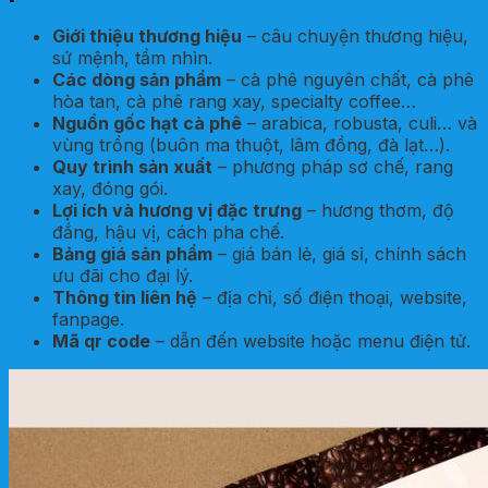
Giới thiệu thương hiệu
– câu chuyện thương hiệu,
sứ mệnh, tầm nhìn.
Các dòng sản phẩm
– cà phê nguyên chất, cà phê
hòa tan, cà phê rang xay, specialty coffee…
Nguồn gốc hạt cà phê
– arabica, robusta, culi… và
vùng trồng (buôn ma thuột, lâm đồng, đà lạt…).
Quy trình sản xuất
– phương pháp sơ chế, rang
xay, đóng gói.
Lợi ích và hương vị đặc trưng
– hương thơm, độ
đắng, hậu vị, cách pha chế.
Bảng giá sản phẩm
– giá bán lẻ, giá sỉ, chính sách
ưu đãi cho đại lý.
Thông tin liên hệ
– địa chỉ, số điện thoại, website,
fanpage.
Mã qr code
– dẫn đến website hoặc menu điện tử.