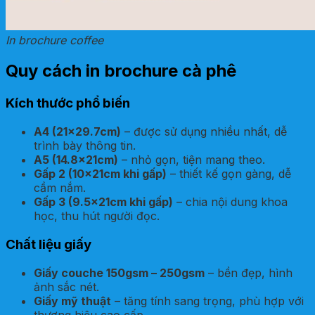
In brochure coffee
Quy cách in brochure cà phê
Kích thước phổ biến
A4 (21×29.7cm)
– được sử dụng nhiều nhất, dễ
trình bày thông tin.
A5 (14.8x21cm)
– nhỏ gọn, tiện mang theo.
Gấp 2 (10x21cm khi gấp)
– thiết kế gọn gàng, dễ
cầm nắm.
Gấp 3 (9.5x21cm khi gấp)
– chia nội dung khoa
học, thu hút người đọc.
Chất liệu giấy
Giấy couche 150gsm – 250gsm
– bền đẹp, hình
ảnh sắc nét.
Giấy mỹ thuật
– tăng tính sang trọng, phù hợp với
thương hiệu cao cấp.