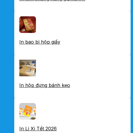
In bao bì hộp giấy
In hộp đựng bánh kẹo
In Lì Xì Tết 2026