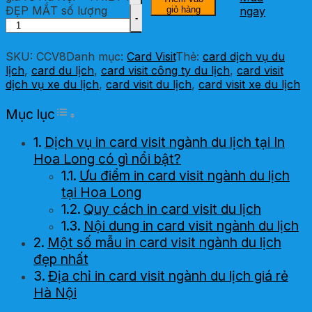
ĐẸP MẮT số lượng
giỏ hàng
ngay
SKU:
CCV8
Danh mục:
Card Visit
Thẻ:
card dịch vụ du
lịch
,
card du lịch
,
card visit công ty du lịch
,
card visit
dịch vụ xe du lịch
,
card visit du lịch
,
card visit xe du lịch
Toggle Table of Content
Mục lục
Dịch vụ in card visit ngành du lịch tại In
Hoa Long có gì nổi bật?
Ưu điểm in card visit ngành du lịch
tại Hoa Long
Quy cách in card visit du lịch
Nội dung in card visit ngành du lịch
Một số mẫu in card visit ngành du lịch
đẹp nhất
Địa chỉ in card visit ngành du lịch giá rẻ
Hà Nội