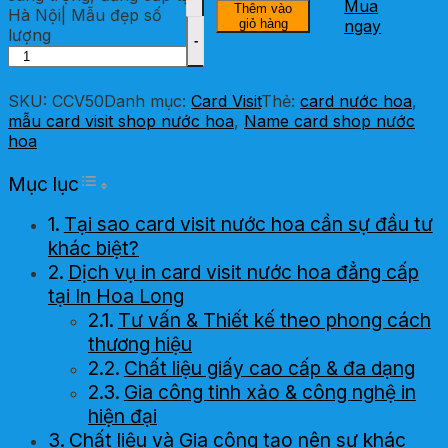
Mua
Thêm vào
Hà Nội| Mẫu đẹp số
giỏ hàng
ngay
lượng
SKU:
CCV50
Danh mục:
Card Visit
Thẻ:
card nước hoa
,
mẫu card visit shop nước hoa
,
Name card shop nước
hoa
Toggle Table of Content
Mục lục
Tại sao card visit nước hoa cần sự đầu tư
khác biệt?
Dịch vụ in card visit nước hoa đẳng cấp
tại In Hoa Long
Tư vấn & Thiết kế theo phong cách
thương hiệu
Chất liệu giấy cao cấp & đa dạng
Gia công tinh xảo & công nghệ in
hiện đại
Chất liệu và Gia công tạo nên sự khác