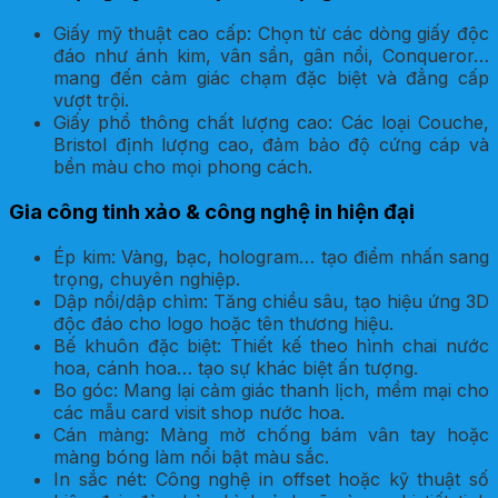
Giấy mỹ thuật cao cấp: Chọn từ các dòng giấy độc
đáo như ánh kim, vân sần, gân nổi, Conqueror…
mang đến cảm giác chạm đặc biệt và đẳng cấp
vượt trội.
Giấy phổ thông chất lượng cao: Các loại Couche,
Bristol định lượng cao, đảm bảo độ cứng cáp và
bền màu cho mọi phong cách.
Gia công tinh xảo & công nghệ in hiện đại
Ép kim: Vàng, bạc, hologram… tạo điểm nhấn sang
trọng, chuyên nghiệp.
Dập nổi/dập chìm: Tăng chiều sâu, tạo hiệu ứng 3D
độc đáo cho logo hoặc tên thương hiệu.
Bế khuôn đặc biệt: Thiết kế theo hình chai nước
hoa, cánh hoa… tạo sự khác biệt ấn tượng.
Bo góc: Mang lại cảm giác thanh lịch, mềm mại cho
các mẫu card visit shop nước hoa.
Cán màng: Màng mờ chống bám vân tay hoặc
màng bóng làm nổi bật màu sắc.
In sắc nét: Công nghệ in offset hoặc kỹ thuật số