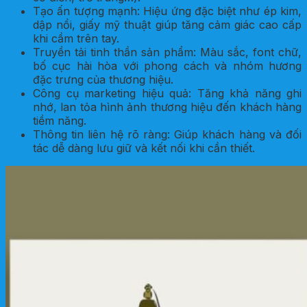
Tạo ấn tượng mạnh: Hiệu ứng đặc biệt như ép kim,
dập nổi, giấy mỹ thuật giúp tăng cảm giác cao cấp
khi cầm trên tay.
Truyền tải tinh thần sản phẩm: Màu sắc, font chữ,
bố cục hài hòa với phong cách và nhóm hương
đặc trưng của thương hiệu.
Công cụ marketing hiệu quả: Tăng khả năng ghi
nhớ, lan tỏa hình ảnh thương hiệu đến khách hàng
tiềm năng.
Thông tin liên hệ rõ ràng: Giúp khách hàng và đối
tác dễ dàng lưu giữ và kết nối khi cần thiết.