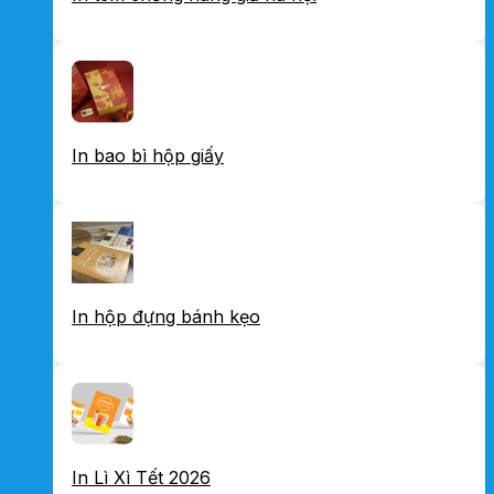
In bao bì hộp giấy
In hộp đựng bánh kẹo
In Lì Xì Tết 2026