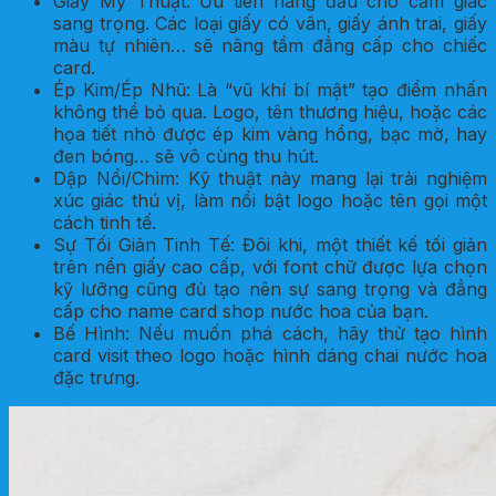
Giấy Mỹ Thuật: Ưu tiên hàng đầu cho cảm giác
sang trọng. Các loại giấy có vân, giấy ánh trai, giấy
màu tự nhiên… sẽ nâng tầm đẳng cấp cho chiếc
card.
Ép Kim/Ép Nhũ: Là “vũ khí bí mật” tạo điểm nhấn
không thể bỏ qua. Logo, tên thương hiệu, hoặc các
họa tiết nhỏ được ép kim vàng hồng, bạc mờ, hay
đen bóng… sẽ vô cùng thu hút.
Dập Nổi/Chìm: Kỹ thuật này mang lại trải nghiệm
xúc giác thú vị, làm nổi bật logo hoặc tên gọi một
cách tinh tế.
Sự Tối Giản Tinh Tế: Đôi khi, một thiết kế tối giản
trên nền giấy cao cấp, với font chữ được lựa chọn
kỹ lưỡng cũng đủ tạo nên sự sang trọng và đẳng
cấp cho name card shop nước hoa của bạn.
Bế Hình: Nếu muốn phá cách, hãy thử tạo hình
card visit theo logo hoặc hình dáng chai nước hoa
đặc trưng.