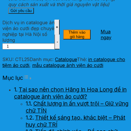
quy cách sản xuất và thời giá nguyên vật liệu)
Dịch vụ in catalogue ảnh
viện áo cưới đẹp chuyên
Mua
Thêm vào
nghiệp tại Hà Nội số
giỏ hàng
ngay
lượng
SKU:
CTL25
Danh mục:
Catalogue
Thẻ:
in catalogue cho
tiệm áo cưới
,
mẫu catalogue ảnh viện áo cưới
Toggle Table of Content
Mục lục
Tại sao nên chọn Hãng In Hoa Long để in
catalogue ảnh viện áo cưới?
Chất lượng in ấn vượt trội – Giữ vững
chữ TÍN
Thiết kế sáng tạo, khác biệt – Phát
huy chữ TRÍ