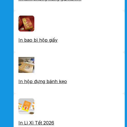
In bao bì hộp giấy
In hộp đựng bánh kẹo
In Lì Xì Tết 2026