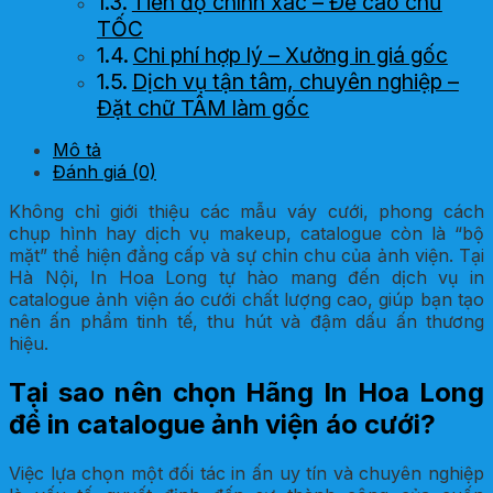
Tiến độ chính xác – Đề cao chữ
TỐC
Chi phí hợp lý – Xưởng in giá gốc
Dịch vụ tận tâm, chuyên nghiệp –
Đặt chữ TÂM làm gốc
Các lựa chọn đa dạng khi in catalogue
Mô tả
ảnh viện áo cưới tại In Hoa Long
Đánh giá (0)
Tham khảo các mẫu catalogue ảnh viện
Không chỉ giới thiệu các mẫu váy cưới, phong cách
áo cưới ấn tượng
chụp hình hay dịch vụ makeup, catalogue còn là “bộ
mặt” thể hiện đẳng cấp và sự chỉn chu của ảnh viện. Tại
Hà Nội, In Hoa Long tự hào mang đến dịch vụ in
catalogue ảnh viện áo cưới chất lượng cao, giúp bạn tạo
nên ấn phẩm tinh tế, thu hút và đậm dấu ấn thương
hiệu.
Tại sao nên chọn Hãng In Hoa Long
để in catalogue ảnh viện áo cưới?
Việc lựa chọn một đối tác in ấn uy tín và chuyên nghiệp