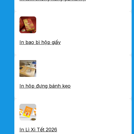
In bao bì hộp giấy
In hộp đựng bánh kẹo
In Lì Xì Tết 2026