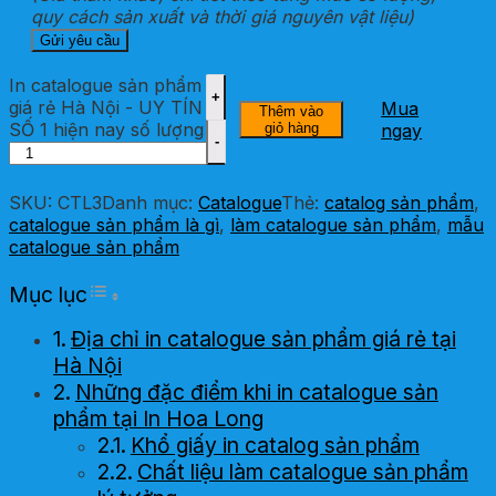
quy cách sản xuất và thời giá nguyên vật liệu)
In catalogue sản phẩm
giá rẻ Hà Nội - UY TÍN
Mua
Thêm vào
SỐ 1 hiện nay số lượng
giỏ hàng
ngay
SKU:
CTL3
Danh mục:
Catalogue
Thẻ:
catalog sản phẩm
,
catalogue sản phẩm là gì
,
làm catalogue sản phẩm
,
mẫu
catalogue sản phẩm
Toggle Table of Content
Mục lục
Địa chỉ in catalogue sản phẩm giá rẻ tại
Hà Nội
Những đặc điểm khi in catalogue sản
phẩm tại In Hoa Long
Khổ giấy in catalog sản phẩm
Chất liệu làm catalogue sản phẩm