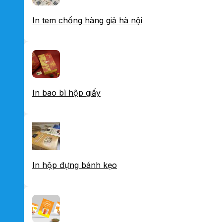
In tem chống hàng giả hà nội
In bao bì hộp giấy
In hộp đựng bánh kẹo