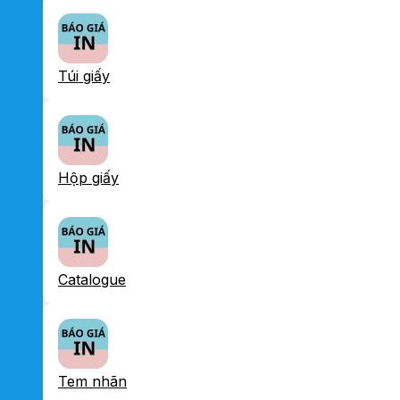
Túi giấy
Hộp giấy
Catalogue
Tem nhãn