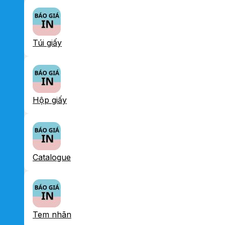
Túi giấy
Hộp giấy
Catalogue
Tem nhãn