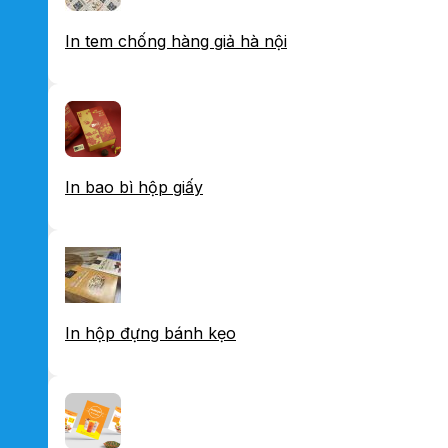
In tem chống hàng giả hà nội
In bao bì hộp giấy
In hộp đựng bánh kẹo