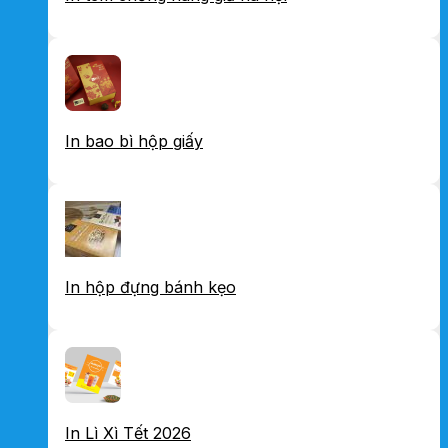
In bao bì hộp giấy
In hộp đựng bánh kẹo
In Lì Xì Tết 2026