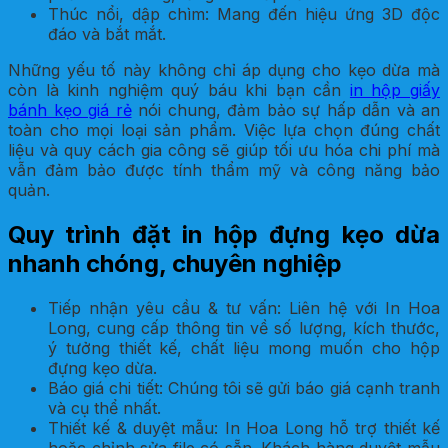
Thúc nổi, dập chìm: Mang đến hiệu ứng 3D độc
đáo và bắt mắt.
Những yếu tố này không chỉ áp dụng cho kẹo dừa mà
còn là kinh nghiệm quý báu khi bạn cần
in hộp giấy
bánh kẹo giá rẻ
nói chung, đảm bảo sự hấp dẫn và an
toàn cho mọi loại sản phẩm. Việc lựa chọn đúng chất
liệu và quy cách gia công sẽ giúp tối ưu hóa chi phí mà
vẫn đảm bảo được tính thẩm mỹ và công năng bảo
quản.
Quy trình đặt in hộp đựng kẹo dừa
nhanh chóng, chuyên nghiệp
Tiếp nhận yêu cầu & tư vấn: Liên hệ với In Hoa
Long, cung cấp thông tin về số lượng, kích thước,
ý tưởng thiết kế, chất liệu mong muốn cho hộp
đựng kẹo dừa.
Báo giá chi tiết: Chúng tôi sẽ gửi báo giá cạnh tranh
và cụ thể nhất.
Thiết kế & duyệt mẫu: In Hoa Long hỗ trợ thiết kế
hoặc chỉnh sửa file có sẵn. Khách hàng duyệt mẫu