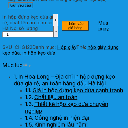
In hộp đựng kẹo dừa giá
rẻ, chất liệu an toàn tại
Mua
Thêm vào
Hà Nội số lượng
giỏ hàng
ngay
SKU:
CHG122
Danh mục:
Hộp giấy
Thẻ:
hộp giấy đựng
kẹo dừa
,
in hộp kẹo dừa
Toggle Table of Content
Mục lục
In Hoa Long – Địa chỉ in hộp đựng kẹo
dừa giá rẻ, an toàn hàng đầu Hà Nội
Giá in hộp đựng kẹo dừa cạnh tranh
Chất liệu an toàn
Thiết kế hộp kẹo dừa chuyên
nghiệp
Công nghệ in hiện đại
Kinh nghiệm lâu năm: