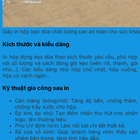
Giấy in hộp kẹo dừa chất lượng cao an toàn cho sức khỏ
Kích thước và kiểu dáng
In hộp đựng kẹo dừa theo kích thước yêu cầu, phù hợp
với số lượng và cách đóng gói kẹo (viên rời, thanh, gói
nhỏ…). Các kiểu dáng như hộp chữ nhật, hộp vuông,
hộp có vách ngăn…
Kỹ thuật gia công sau in
Cán màng (bóng/mờ): Tăng độ bền, chống thấm,
chống trầy xước cho hộp.
Ép kim, ép nhũ: Tạo điểm nhấn thu hút cho phần
logo, tên thương hiệu.
Phủ UV định hình: Làm nổi bật chi tiết thiết kế.
Bế cửa sổ kính: Giúp khách hàng nhìn thấy sản
phẩm bên trong, tăng tính hấp dẫn.