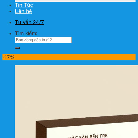
Tin Tức
Liên hệ
Tư vấn 24/7
Tìm kiếm:
-17%