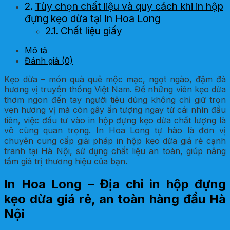
Tùy chọn chất liệu và quy cách khi in hộp
đựng kẹo dừa tại In Hoa Long
Chất liệu giấy
Kích thước và kiểu dáng
Mô tả
Kỹ thuật gia công sau in
Đánh giá (0)
Quy trình đặt in hộp đựng kẹo dừa nhanh
Kẹo dừa – món quà quê mộc mạc, ngọt ngào, đậm đà
chóng, chuyên nghiệp
hương vị truyền thống Việt Nam. Để những viên kẹo dừa
thơm ngon đến tay người tiêu dùng không chỉ giữ trọn
vẹn hương vị mà còn gây ấn tượng ngay từ cái nhìn đầu
tiên, việc đầu tư vào in hộp đựng kẹo dừa chất lượng là
vô cùng quan trọng. In Hoa Long tự hào là đơn vị
chuyên cung cấp giải pháp in hộp kẹo dừa giá rẻ cạnh
tranh tại Hà Nội, sử dụng chất liệu an toàn, giúp nâng
tầm giá trị thương hiệu của bạn.
In Hoa Long – Địa chỉ in hộp đựng
kẹo dừa giá rẻ, an toàn hàng đầu Hà
Nội