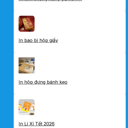
In bao bì hộp giấy
In hộp đựng bánh kẹo
In Lì Xì Tết 2026