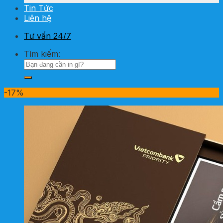
Tin Tức
Liên hệ
Tư vấn 24/7
Tìm kiếm:
-17%