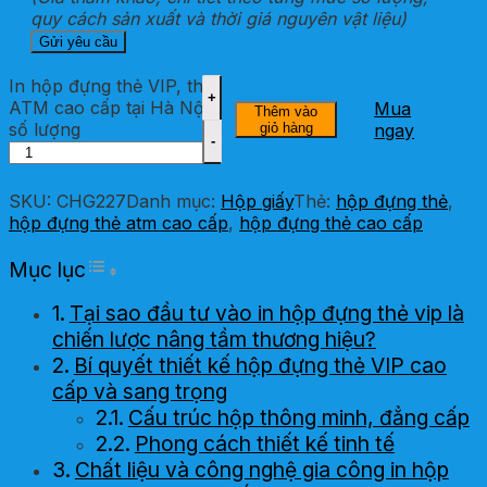
quy cách sản xuất và thời giá nguyên vật liệu)
In hộp đựng thẻ VIP, thẻ
ATM cao cấp tại Hà Nội
Mua
Thêm vào
số lượng
giỏ hàng
ngay
SKU:
CHG227
Danh mục:
Hộp giấy
Thẻ:
hộp đựng thẻ
,
hộp đựng thẻ atm cao cấp
,
hộp đựng thẻ cao cấp
Toggle Table of Content
Mục lục
Tại sao đầu tư vào in hộp đựng thẻ vip là
chiến lược nâng tầm thương hiệu?
Bí quyết thiết kế hộp đựng thẻ VIP cao
cấp và sang trọng
Cấu trúc hộp thông minh, đẳng cấp
Phong cách thiết kế tinh tế
Chất liệu và công nghệ gia công in hộp