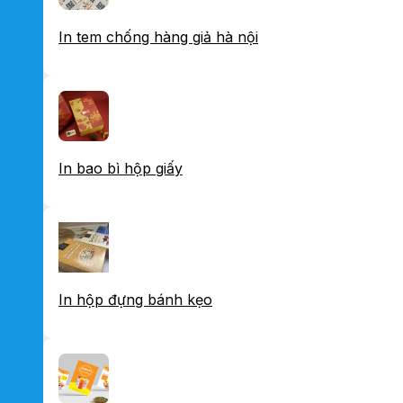
In tem chống hàng giả hà nội
In bao bì hộp giấy
In hộp đựng bánh kẹo