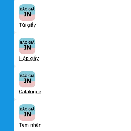
Túi giấy
Hộp giấy
Catalogue
Tem nhãn