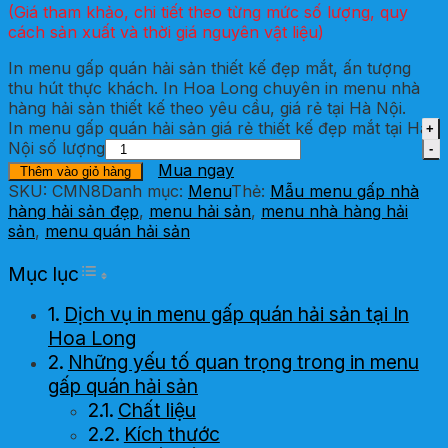
(Giá tham khảo, chi tiết theo từng mức số lượng, quy
cách sản xuất và thời giá nguyên vật liệu)
In menu gấp quán hải sản thiết kế đẹp mắt, ấn tượng
thu hút thực khách. In Hoa Long chuyên in menu nhà
hàng hải sản thiết kế theo yêu cầu, giá rẻ tại Hà Nội.
In menu gấp quán hải sản giá rẻ thiết kế đẹp mắt tại Hà
Nội số lượng
Mua ngay
Thêm vào giỏ hàng
SKU:
CMN8
Danh mục:
Menu
Thẻ:
Mẫu menu gấp nhà
hàng hải sản đẹp
,
menu hải sản
,
menu nhà hàng hải
sản
,
menu quán hải sản
Toggle Table of Content
Mục lục
Dịch vụ in menu gấp quán hải sản tại In
Hoa Long
Những yếu tố quan trọng trong in menu
gấp quán hải sản
Chất liệu
Kích thước