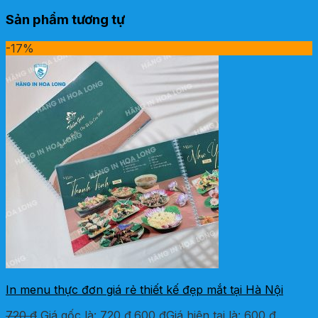
Sản phẩm tương tự
-17%
In menu thực đơn giá rẻ thiết kế đẹp mắt tại Hà Nội
720
₫
Giá gốc là: 720 ₫.
600
₫
Giá hiện tại là: 600 ₫.