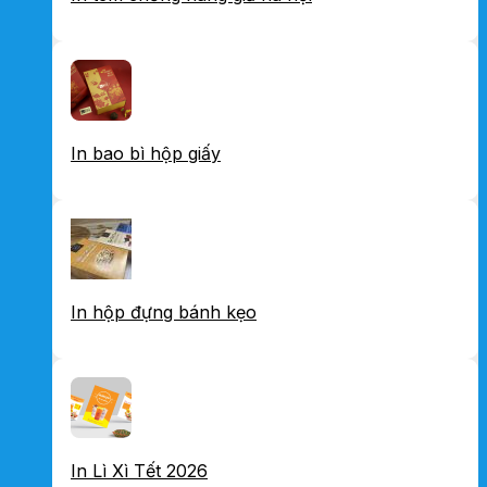
In bao bì hộp giấy
In hộp đựng bánh kẹo
In Lì Xì Tết 2026