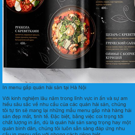
In menu gấp quán hải sản tại Hà Nội
Với kinh nghiệm lâu năm trong lĩnh vực in ấn và sự am
hiểu sâu sắc về nhu cầu của các quán hải sản, chúng
tôi tự tin sẽ mang lại những mẫu menu gấp nhà hàng hải
sản đẹp mắt, tinh tế. Đặc biệt, bằng việc coi trọng tới
chất lượng in ấn, dù là quán hải sản sang trọng hay một
quán bình dân, chúng tôi luôn sẵn sàng đáp ứng nhu
cầu in menu gấp với phong cách riêng biệt.