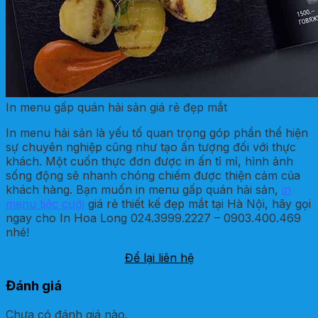
In menu gấp quán hải sản giá rẻ đẹp mắt
In menu hải sản là yếu tố quan trọng góp phần thể hiện
sự chuyên nghiệp cũng như tạo ấn tượng đối với thực
khách. Một cuốn thực đơn được in ấn tỉ mỉ, hình ảnh
sống động sẽ nhanh chóng chiếm được thiện cảm của
khách hàng. Bạn muốn in menu gấp quán hải sản,
in
menu tiệc cưới
giá rẻ thiết kế đẹp mắt tại Hà Nội, hãy gọi
ngay cho In Hoa Long 024.3999.2227 – 0903.400.469
nhé!
Để lại liên hệ
Đánh giá
Chưa có đánh giá nào.