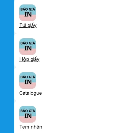
Túi giấy
Hộp giấy
Catalogue
Tem nhãn