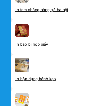
In tem chống hàng giả hà nội
In bao bì hộp giấy
In hộp đựng bánh kẹo