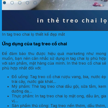
In tag treo chai lọ thiết kế đẹp mắt
Ứng dụng của tag treo cổ chai
Để đảm bảo thu được hiệu quả marketing như mong
muốn, bạn nên cân nhắc sử dụng in tag chai lọ phù hợp
với sản phẩm, mặt hàng của mình. In thẻ treo cổ chai sẽ
phù hợp nhất đối với:
Đồ uống: Tag treo cổ chai rượu vang, bia, nước ép
trái cây, nước giải khát…
Mỹ phẩm: Thẻ tag treo chai dầu gội, sữa tắm, kem
dưỡng da…
Thực phẩm: In tag treo chai lọ mật ong, dầu ăn, gia
vị…
Sản phẩm thủ công: Tag treo nến thơm, dầu thơm,