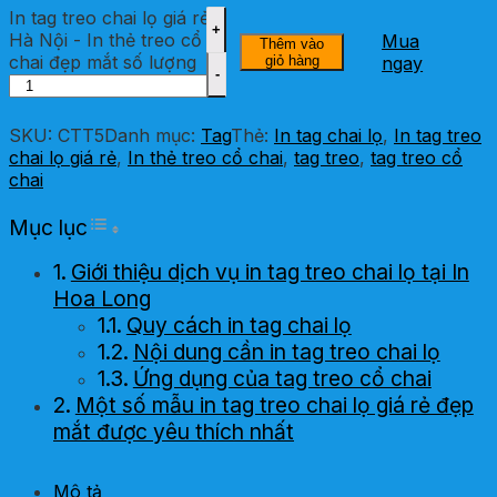
In tag treo chai lọ giá rẻ
Hà Nội - In thẻ treo cổ
Mua
Thêm vào
chai đẹp mắt số lượng
giỏ hàng
ngay
SKU:
CTT5
Danh mục:
Tag
Thẻ:
In tag chai lọ
,
In tag treo
chai lọ giá rẻ
,
In thẻ treo cổ chai
,
tag treo
,
tag treo cổ
chai
Toggle Table of Content
Mục lục
Giới thiệu dịch vụ in tag treo chai lọ tại In
Hoa Long
Quy cách in tag chai lọ
Nội dung cần in tag treo chai lọ
Ứng dụng của tag treo cổ chai
Một số mẫu in tag treo chai lọ giá rẻ đẹp
mắt được yêu thích nhất
Mô tả