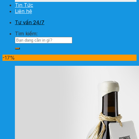
Tin Tức
Liên hệ
Tư vấn 24/7
Tìm kiếm:
-17%