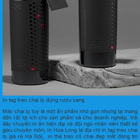
In tag treo chai lọ đựng rượu vang
Mác chai lọ tuy là một ấn phẩm nhỏ gọn nhưng lại mang
đến rất lợi ích cho sản phẩm và cho doanh nghiệp. Với
dây chuyền in ấn hiện đại và đội ngũ nhân viên thiết kế
giàu chuyên môn, In Hoa Long là địa chỉ in tag treo chai
lọ giá rẻ Hà Nội, in thẻ treo cổ chai đẹp mắt đáng tin