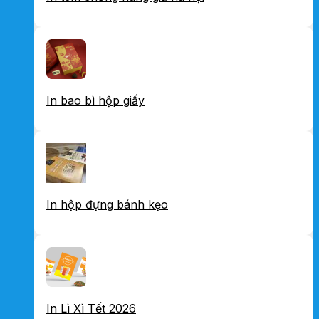
In bao bì hộp giấy
In hộp đựng bánh kẹo
In Lì Xì Tết 2026