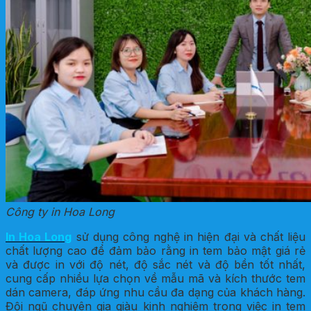
Công ty in Hoa Long
In Hoa Long
sử dụng công nghệ in hiện đại và chất liệu
chất lượng cao để đảm bảo rằng in tem bảo mật giá rẻ
và được in với độ nét, độ sắc nét và độ bền tốt nhất,
cung cấp nhiều lựa chọn về mẫu mã và kích thước tem
dán camera, đáp ứng nhu cầu đa dạng của khách hàng.
Đội ngũ chuyên gia giàu kinh nghiệm trong việc in tem