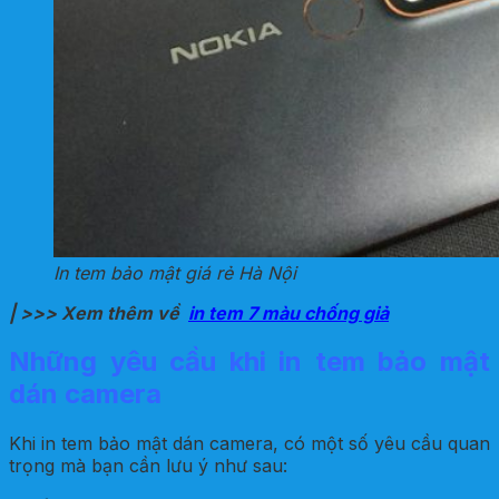
In tem bảo mật giá rẻ Hà Nội
| >>> Xem thêm về
in tem 7 màu chống giả
Những yêu cầu khi in tem bảo mật
dán camera
Khi in tem bảo mật dán camera, có một số yêu cầu quan
trọng mà bạn cần lưu ý như sau: