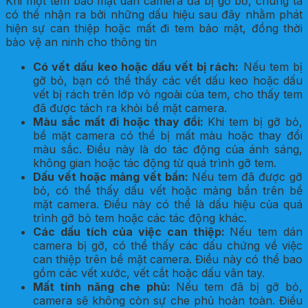
Khi một tem bảo mật dán camera đã bị gỡ bỏ, chúng ta
có thể nhận ra bởi những dấu hiệu sau đây nhằm phát
hiện sự can thiệp hoặc mất đi tem bảo mật, đồng thời
bảo vệ an ninh cho thông tin
Có vết dấu keo hoặc dấu vết bị rách:
Nếu tem bị
gỡ bỏ, bạn có thể thấy các vết dấu keo hoặc dấu
vết bị rách trên lớp vỏ ngoài của tem, cho thấy tem
đã được tách ra khỏi bề mặt camera.
Màu sắc mất đi hoặc thay đổi:
Khi tem bị gỡ bỏ,
bề mặt camera có thể bị mất màu hoặc thay đổi
màu sắc. Điều này là do tác động của ánh sáng,
không gian hoặc tác động từ quá trình gỡ tem.
Dấu vết hoặc mảng vết bẩn:
Nếu tem đã được gỡ
bỏ, có thể thấy dấu vết hoặc mảng bẩn trên bề
mặt camera. Điều này có thể là dấu hiệu của quá
trình gỡ bỏ tem hoặc các tác động khác.
Các dấu tích của việc can thiệp:
Nếu tem dán
camera bị gỡ, có thể thấy các dấu chứng về việc
can thiệp trên bề mặt camera. Điều này có thể bao
gồm các vết xước, vết cắt hoặc dấu vân tay.
Mất tính năng che phủ:
Nếu tem đã bị gỡ bỏ,
camera sẽ không còn sự che phủ hoàn toàn. Điều