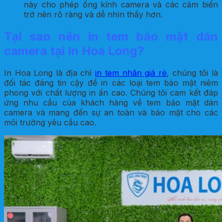
này cho phép ống kính camera và các cảm biến
trở nên rõ ràng và dễ nhìn thấy hơn.
Tại sao nên in tem bảo mật dán
camera tại In Hoa Long?
In Hoa Long là địa chỉ
in tem nhãn giá rẻ
, chúng tôi là
đối tác đáng tin cậy để in
các loại tem bảo mật niêm
phong
với chất lượng in ấn cao. Chúng tôi cam kết đáp
ứng nhu cầu của khách hàng về tem bảo mật dán
camera và mang đến sự an toàn và bảo mật cho các
môi trường yêu cầu cao.