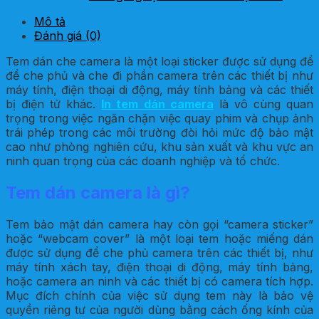
camera
Mô tả
Dấu hiệu nhận biết tem bảo mật dán
Đánh giá (0)
camera đã bị gỡ
Tem dán che camera là một loại sticker được sử dụng để
Tại sao nên in tem bảo mật dán camera
để che phủ và che đi phần camera trên các thiết bị như
tại In Hoa Long?
máy tính, điện thoại di động, máy tính bảng và các thiết
bị điện tử khác.
In tem dán camera
là vô cùng quan
trọng trong việc ngăn chặn việc quay phim và chụp ảnh
trái phép trong các môi trường đòi hỏi mức độ bảo mật
cao như phòng nghiên cứu, khu sản xuất và khu vực an
ninh quan trọng của các doanh nghiệp và tổ chức.
Tem dán camera là gì?
Tem bảo mật dán camera hay còn gọi “camera sticker”
hoặc “webcam cover” là một loại tem hoặc miếng dán
được sử dụng để che phủ camera trên các thiết bị, như
máy tính xách tay, điện thoại di động, máy tính bảng,
hoặc camera an ninh và các thiết bị có camera tích hợp.
Mục đích chính của việc sử dụng tem này là bảo vệ
quyền riêng tư của người dùng bằng cách ống kính của