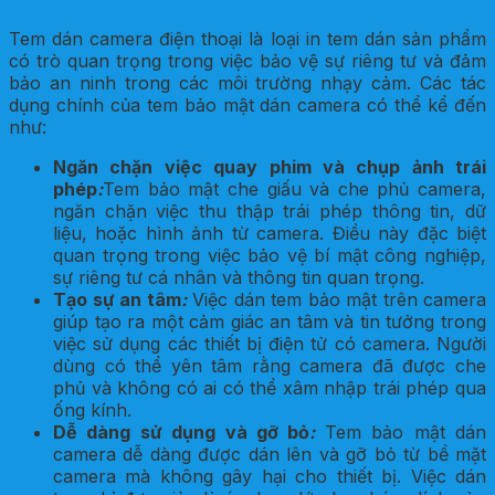
Tem dán camera điện thoại là loại in tem dán sản phẩm
có trò quan trọng trong việc bảo vệ sự riêng tư và đảm
bảo an ninh trong các môi trường nhạy cảm. Các tác
dụng chính của tem bảo mật dán camera có thể kể đến
như:
Ngăn chặn việc quay phim và chụp ảnh trái
phép
:
Tem bảo mật che giấu và che phủ camera,
ngăn chặn việc thu thập trái phép thông tin, dữ
liệu, hoặc hình ảnh từ camera. Điều này đặc biệt
quan trọng trong việc bảo vệ bí mật công nghiệp,
sự riêng tư cá nhân và thông tin quan trọng.
Tạo sự an tâm
:
Việc dán tem bảo mật trên camera
giúp tạo ra một cảm giác an tâm và tin tưởng trong
việc sử dụng các thiết bị điện tử có camera. Người
dùng có thể yên tâm rằng camera đã được che
phủ và không có ai có thể xâm nhập trái phép qua
ống kính.
Dễ dàng sử dụng và gỡ bỏ
:
Tem bảo mật dán
camera dễ dàng được dán lên và gỡ bỏ từ bề mặt
camera mà không gây hại cho thiết bị. Việc dán