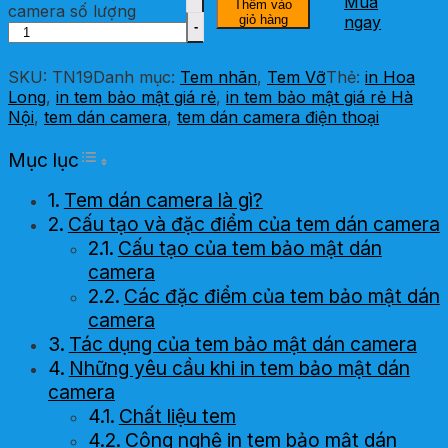
Mua
Thêm vào
camera số lượng
giỏ hàng
ngay
SKU:
TN19
Danh mục:
Tem nhãn
,
Tem Vỡ
Thẻ:
in Hoa
Long
,
in tem bảo mật giá rẻ
,
in tem bảo mật giá rẻ Hà
Nội
,
tem dán camera
,
tem dán camera điện thoại
Toggle Table of Content
Mục lục
Tem dán camera là gì?
Cấu tạo và đặc điểm của tem dán camera
Cấu tạo của tem bảo mật dán
camera
Các đặc điểm của tem bảo mật dán
camera
Tác dụng của tem bảo mật dán camera
Những yêu cầu khi in tem bảo mật dán
camera
Chất liệu tem
Công nghệ in tem bảo mật dán