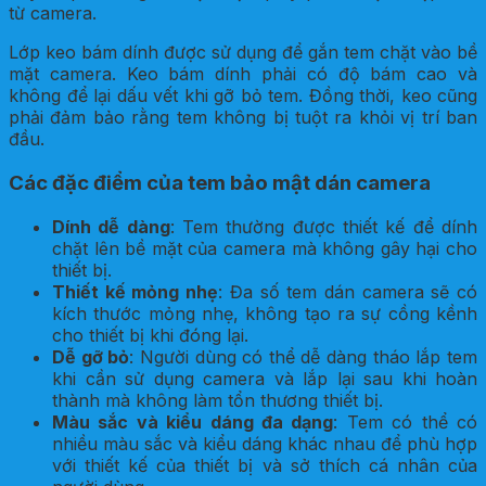
từ camera.
Lớp keo bám dính được sử dụng để gắn tem chặt vào bề
mặt camera. Keo bám dính phải có độ bám cao và
không để lại dấu vết khi gỡ bỏ tem. Đồng thời, keo cũng
phải đảm bảo rằng tem không bị tuột ra khỏi vị trí ban
đầu.
Các đặc điểm của tem bảo mật dán camera
Dính dễ dàng
: Tem thường được thiết kế để dính
chặt lên bề mặt của camera mà không gây hại cho
thiết bị.
Thiết kế mỏng nhẹ
: Đa số tem dán camera sẽ có
kích thước mỏng nhẹ, không tạo ra sự cồng kềnh
cho thiết bị khi đóng lại.
Dễ gỡ bỏ
: Người dùng có thể dễ dàng tháo lắp tem
khi cần sử dụng camera và lắp lại sau khi hoàn
thành mà không làm tổn thương thiết bị.
Màu sắc và kiểu dáng đa dạng
: Tem có thể có
nhiều màu sắc và kiểu dáng khác nhau để phù hợp
với thiết kế của thiết bị và sở thích cá nhân của