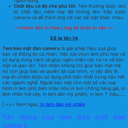
người dùng.
Chất liệu có độ che phủ tốt
: Tem thường được làm
từ chất liệu mềm mại để không làm trầy xước
camera và dễ thích ứng với các bề mặt khác nhau.
>>Inbox đến In Hoa Long để được tư vấn <<
Để lại liên hệ
Tem bảo mật dán camera
là giải pháp hiệu quả giúp
bảo vệ thông tin cá nhân. Việc lựa chọn tem phù hợp và
sử dụng đúng cách sẽ giúp ngăn chặn các rủi ro về bảo
mật và gian lận. Tem nhãn không chỉ giúp bảo mật mà
nó còn giúp bảo vệ quyền lợi của mình, vì vậy đây là
loại ấn phẩm được sử dụng phổ biến nhất trong hầu hết
các ngành nghề. Ngoài bảo mật còn một số các loại
hình in tem phổ biến khác như in tem chống hàng giả, in
tem nhãn trái cây, in tem dán mỹ phẩm, in tem 7 màu,….
| >>> Xem ngay:
In tem dán mỹ phẩm
Tác dụng của tem bảo mật dán
camera