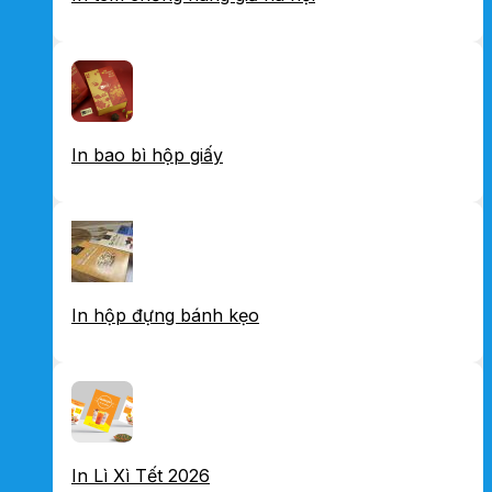
In bao bì hộp giấy
In hộp đựng bánh kẹo
In Lì Xì Tết 2026