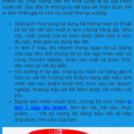
thành rẻ, chất lượng cao thì Hoa Long là sự lựa chọn
tuyệt vời. Sau đây là những ưu đãi bạn sẽ nhận được khi
in tem nhãn giá rẻ cho hũ muối tôm tại xưởng:
Xưởng in Hoa Long sử dụng hệ thống máy kỹ thuật
số tối tân để sản xuất in tem chống hàng giả. Như
vậy, chất lượng của sẽ luôn được đảm bảo ở mức
độ cao, thời gian sử dụng lâu dài.
In tem 7 màu lấy nhanh trong ngày dù số lượng
nhỏ hay lớn. Bởi chúng tôi có đội ngũ nhân viên vô
cùng chuyên nghiệp, khâu sản xuất sẽ được thúc
đẩy sớm so với dự kiến.
Với xưởng in tại gia, chúng tôi luôn có bảng giá rẻ
hơn so với thị trường khi khách hàng đặt mẫu tem
nhãn dán sản phẩm muối tôm. Như vậy các doanh
nghiệp, thương hiệu sẽ tiết kiệm được rất nhiều chi
phí.
Ngoài tem nhãn muối tôm, chúng tôi còn nhận
in
tem 7 màu lấy nhanh
, tem ăn vặt, hải sản, thực
phẩm, …. Với số lượng đa dạng mẫu mã sẽ đáp
ứng được nhu cầu của bạn.