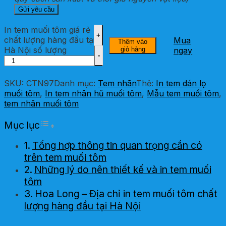
In tem muối tôm giá rẻ
chất lượng hàng đầu tại
Mua
Thêm vào
Hà Nội số lượng
giỏ hàng
ngay
SKU:
CTN97
Danh mục:
Tem nhãn
Thẻ:
In tem dán lọ
muối tôm
,
In tem nhãn hũ muối tôm
,
Mẫu tem muối tôm
,
tem nhãn muối tôm
Toggle Table of Content
Mục lục
Tổng hợp thông tin quan trọng cần có
trên tem muối tôm
Những lý do nên thiết kế và in tem muối
tôm
Hoa Long – Địa chỉ in tem muối tôm chất
lượng hàng đầu tại Hà Nội