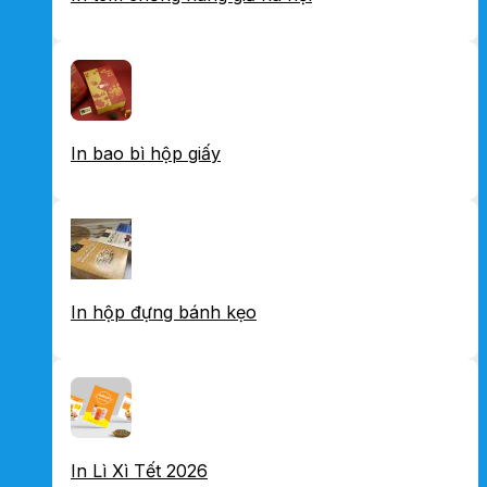
In bao bì hộp giấy
In hộp đựng bánh kẹo
In Lì Xì Tết 2026