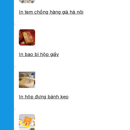
In tem chống hàng giả hà nội
In bao bì hộp giấy
In hộp đựng bánh kẹo