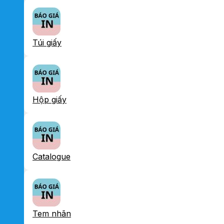
Túi giấy
Hộp giấy
Catalogue
Tem nhãn