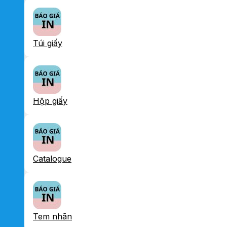
Túi giấy
Hộp giấy
Catalogue
Tem nhãn