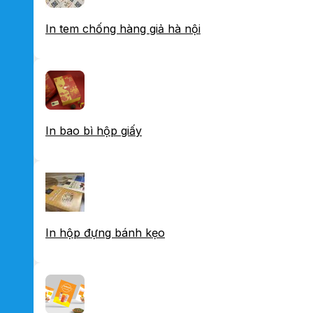
In tem chống hàng giả hà nội
In bao bì hộp giấy
In hộp đựng bánh kẹo