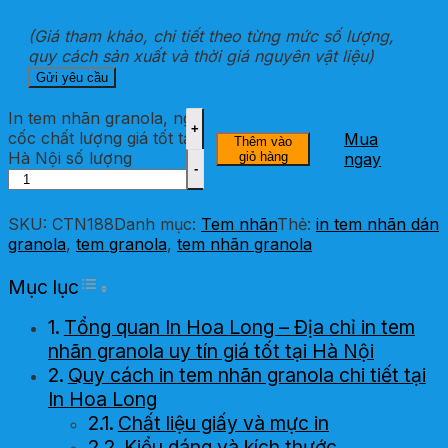
(Giá tham khảo, chi tiết theo từng mức số lượng,
quy cách sản xuất và thời giá nguyên vật liệu)
In tem nhãn granola, ngũ
cốc chất lượng giá tốt tại
Mua
Thêm vào
Hà Nội số lượng
giỏ hàng
ngay
SKU:
CTN188
Danh mục:
Tem nhãn
Thẻ:
in tem nhãn dán
granola
,
tem granola
,
tem nhãn granola
Toggle Table of Content
Mục lục
Tổng quan In Hoa Long – Địa chỉ in tem
nhãn granola uy tín giá tốt tại Hà Nội
Quy cách in tem nhãn granola chi tiết tại
In Hoa Long
Chất liệu giấy và mực in
Kiểu dáng và kích thước