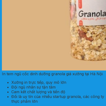
In tem ngũ cốc dinh dưỡng granola giá xưởng tại Hà Nội
Xưởng in trực tiếp, quy mô lớn
Đội ngũ nhân sự tận tâm
Cam kết chất lượng và tiến độ
Đối là uy tín của nhiều startup granola, các công ty
thực phẩm lớn