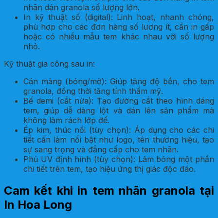
nhãn dán granola số lượng lớn.
In kỹ thuật số (digital): Linh hoạt, nhanh chóng,
phù hợp cho các đơn hàng số lượng ít, cần in gấp
hoặc có nhiều mẫu tem khác nhau với số lượng
nhỏ.
Kỹ thuật gia công sau in:
Cán màng (bóng/mờ): Giúp tăng độ bền, cho tem
granola, đồng thời tăng tính thẩm mỹ.
Bế demi (cắt nửa): Tạo đường cắt theo hình dáng
tem, giúp dễ dàng lột và dán lên sản phẩm mà
không làm rách lớp đế.
Ép kim, thúc nổi (tùy chọn): Áp dụng cho các chi
tiết cần làm nổi bật như logo, tên thương hiệu, tạo
sự sang trọng và đẳng cấp cho tem nhãn.
Phủ UV định hình (tùy chọn): Làm bóng một phần
chi tiết trên tem, tạo hiệu ứng thị giác độc đáo.
Cam kết khi in tem nhãn granola tại
In Hoa Long