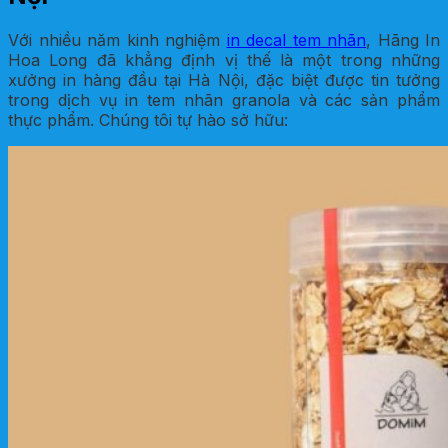
Với nhiều năm kinh nghiệm
in decal tem nhãn
, Hãng In
Hoa Long đã khẳng định vị thế là một trong những
xưởng in hàng đầu tại Hà Nội, đặc biệt được tin tưởng
trong dịch vụ in tem nhãn granola và các sản phẩm
thực phẩm. Chúng tôi tự hào sở hữu: