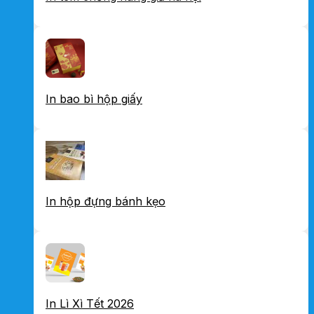
In bao bì hộp giấy
In hộp đựng bánh kẹo
In Lì Xì Tết 2026